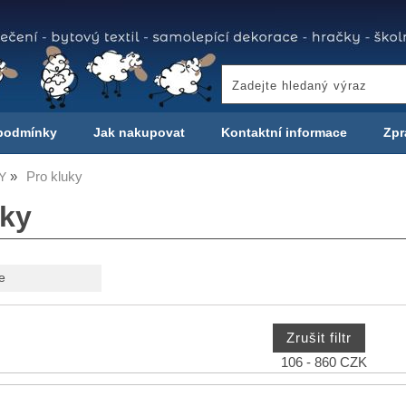
podmínky
Jak nakupovat
Kontaktní informace
Zpr
Pro kluky
Y
uky
e
106 - 860 CZK