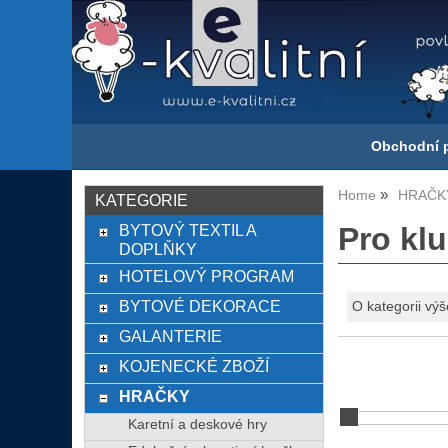
Obchodní 
Home
HRAČK
KATEGORIE
BYTOVÝ TEXTIL A
Pro kl
DOPLŇKY
HOTELOVÝ PROGRAM
BYTOVÉ DEKORACE
O kategorii výš
GALANTERIE
KOJENECKÉ ZBOŽÍ
HRAČKY
Karetní a deskové hry