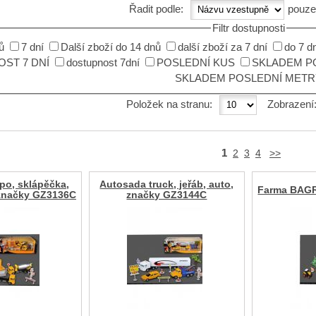
Řadit podle:
pouze
Filtr dostupnosti
ů
7 dní
Další zboží do 14 dnů
další zboží za 7 dní
do 7 d
ST 7 DNÍ
dostupnost 7dní
POSLEDNÍ KUS
SKLADEM P
SKLADEM POSLEDNÍ METR
Položek na stranu:
Zobrazení
1
2
3
4
>>
po, sklápěčka,
Autosada truck, jeřáb, auto,
Farma BAG
značky GZ3136C
značky GZ3144C