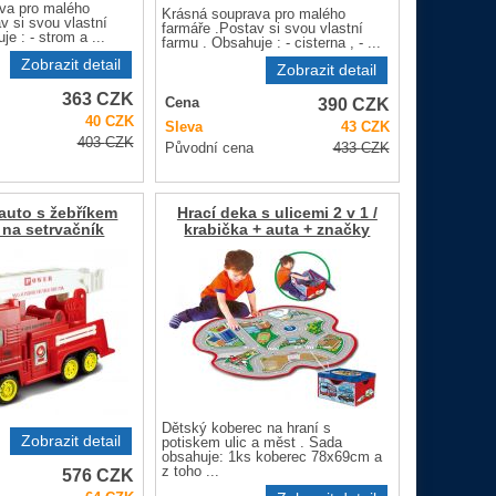
va pro malého
Krásná souprava pro malého
v si svou vlastní
farmáře .Postav si svou vlastní
e : - strom a ...
farmu . Obsahuje : - cisterna , - ...
Zobrazit detail
Zobrazit detail
363
CZK
390
CZK
Cena
40
CZK
Sleva
43
CZK
403
CZK
Původní cena
433
CZK
auto s žebříkem
Hrací deka s ulicemi 2 v 1 /
 na setrvačník
krabička + auta + značky
Dětský koberec na hraní s
Zobrazit detail
potiskem ulic a měst . Sada
obsahuje: 1ks koberec 78x69cm a
z toho ...
576
CZK