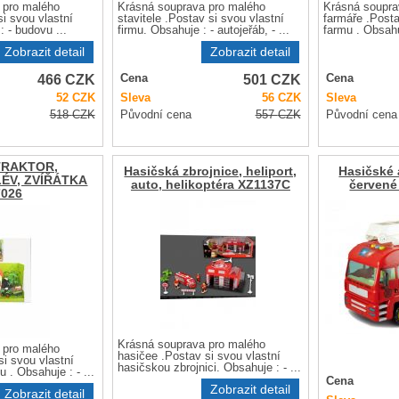
 pro malého
Krásná souprava pro malého
Krásná soupra
i svou vlastní
stavitele .Postav si svou vlastní
farmáře .Posta
: - budovu ...
firmu. Obsahuje : - autojeřáb, - ...
farmu . Obsahuj
Zobrazit detail
Zobrazit detail
466
CZK
501
CZK
Cena
Cena
52
CZK
Sleva
56
CZK
Sleva
518
CZK
Původní cena
557
CZK
Původní cena
TRAKTOR,
Hasičská zbrojnice, heliport,
Hasičské 
ÉV, ZVÍŘÁTKA
auto, helikoptéra XZ1137C
červené
7026
Krásná souprava pro malého
 pro malého
hasičee .Postav si svou vlastní
si svou vlastní
hasičskou zbrojnici. Obsahuje : - ...
 . Obsahuje : - ...
Cena
Zobrazit detail
Zobrazit detail