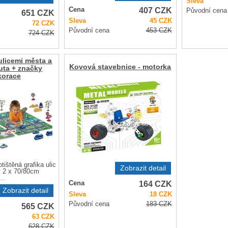
Sleva
407
CZK
Cena
Původní cena
651
CZK
Sleva
45
CZK
72
CZK
Původní cena
453
CZK
724
CZK
ulicemi města a
Kovová stavebnice - motorka
auta + značky
korace
tištěná grafika ulic
Zobrazit detail
 2 x 70/80cm
..
164
CZK
Cena
Zobrazit detail
Sleva
18
CZK
Původní cena
183
CZK
565
CZK
63
CZK
628
CZK