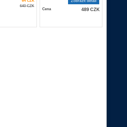
64
CZK
Zobrazit detail
640
CZK
489
CZK
Cena