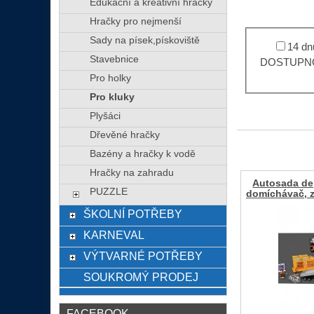
Edukační a kreativní hračky
Hračky pro nejmenší
Sady na písek,pískoviště
14 dn
Stavebnice
DOSTUPNO
Pro holky
Pro kluky
Plyšáci
Dřevěné hračky
Bazény a hračky k vodě
Hračky na zahradu
Autosada de
PUZZLE
domíchávač, 
ŠKOLNÍ POTŘEBY
KARNEVAL
VÝTVARNÉ POTŘEBY
SOUKROMÝ PRODEJ
FACEBOOK