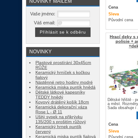
NOVINKY MAILEM
Cena
Vaše jméno:
Sleva
Původní cena
Váš email:
Hrací deky s 
policie + 
+de
NOVINKY
Plastové prostírání 30x45cm
RŮŽE
Keramický hrníček s kočkou
fialový
Nástěnné retro hodiny modré
Keramická miska puntík hnědá
Dětské látkové kapesníky
TEDDY hnědý
Dětské hřiště - po
Kovový drátěný košík 18cm
a měst. Rozměry
Keramická dekorační váza
Sada obsahuje i .
Rose L - Ø 11
Ušitý sypek na přikrývku
135/200 s prošitím růžový
Cena
Keramický hrnek puntík
Sleva
červený
Keramická miska puntík fialová
Původní cena