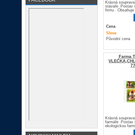
Krásná souprava
stavaře .Postav s
firmu . Obsahuje 
Cena
Sleva
Původní cena
Farma 
VLEČKA,CHL
7
Krásná souprava
farmáře .Postav 
ekologickou farmu