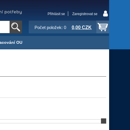
Přihlásit se
Zaregistrovat se
0,00 CZK
Počet položek: 0
acování OU