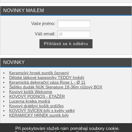
NOVINKY MAILEM
Vaše jméno:
Váš email:
NOVINKY
Keramický hrnek puntík červený
Dětské látkové kapesníky TEDDY hnědý
Keramická dekorační váza Rose L - Ø 11
Šidítko dudák NUK Signature 18-36m růžový BOX
Kovový košík Welcome
KOVOVÝ PODNOS - ETAŽÉR
Lucerna krajka modrá
Kovový drátěný košík srdíčko
KOVOVÝ SVÍCEN bílý s květy velký
KERAMICKÝ HRNEK puntík bílý
Při poskytování služeb nám pomáhají soubory cookie.