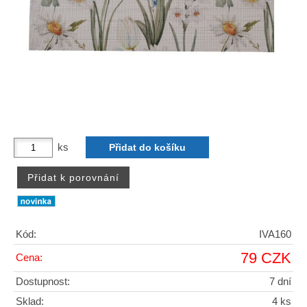
ks
Kód:
IVA160
79 CZK
Cena:
Dostupnost:
7 dní
Sklad:
4 ks