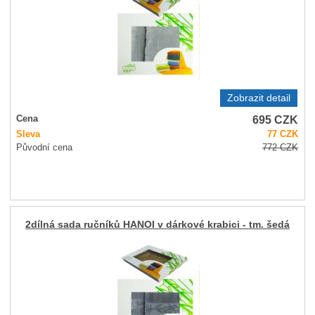
Zobrazit detail
695
CZK
Cena
Sleva
77
CZK
Původní cena
772
CZK
2dílná sada ručníků HANOI v dárkové krabici - tm. šedá