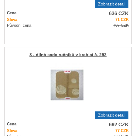
Zobrazit detail
636
CZK
Cena
Sleva
71
CZK
Původní cena
707
CZK
3 - dílná sada ručníků v krabici č. 292
Zobrazit detail
692
CZK
Cena
Sleva
77
CZK