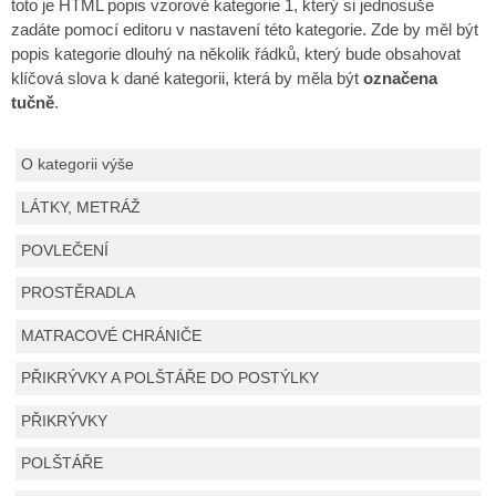
toto je HTML popis vzorové kategorie 1, který si jednosuše
zadáte pomocí editoru v nastavení této kategorie. Zde by měl být
popis kategorie dlouhý na několik řádků, který bude obsahovat
klíčová slova k dané kategorii, která by měla být
označena
tučně
.
O kategorii výše
LÁTKY, METRÁŽ
POVLEČENÍ
PROSTĚRADLA
MATRACOVÉ CHRÁNIČE
PŘIKRÝVKY A POLŠTÁŘE DO POSTÝLKY
PŘIKRÝVKY
POLŠTÁŘE