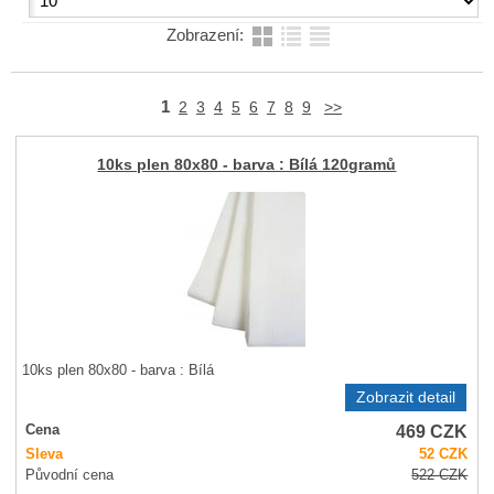
Zobrazení:
1
2
3
4
5
6
7
8
9
>>
10ks plen 80x80 - barva : Bílá 120gramů
10ks plen 80x80 - barva : Bílá
Zobrazit detail
469
CZK
Cena
Sleva
52
CZK
Původní cena
522
CZK