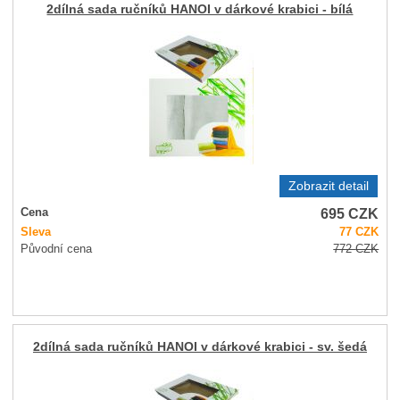
2dílná sada ručníků HANOI v dárkové krabici - bílá
Zobrazit detail
695
CZK
Cena
Sleva
77
CZK
Původní cena
772
CZK
2dílná sada ručníků HANOI v dárkové krabici - sv. šedá