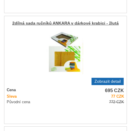
2dílná sada ručníků ANKARA v dárkové krabici - žlutá
Zobrazit detail
695
CZK
Cena
Sleva
77
CZK
Původní cena
772
CZK