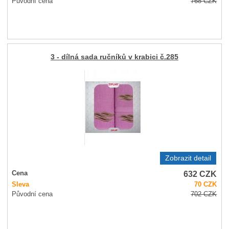
Původní cena
768
CZK
3 - dílná sada ručníků v krabici č.285
Zobrazit detail
632
CZK
Cena
Sleva
70
CZK
Původní cena
702
CZK