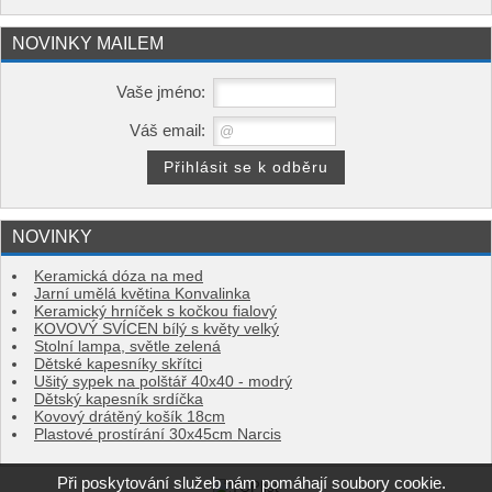
NOVINKY MAILEM
Vaše jméno:
Váš email:
NOVINKY
Keramická dóza na med
Jarní umělá květina Konvalinka
Keramický hrníček s kočkou fialový
KOVOVÝ SVÍCEN bílý s květy velký
Stolní lampa, světle zelená
Dětské kapesníky skřítci
Ušitý sypek na polštář 40x40 - modrý
Dětský kapesník srdíčka
Kovový drátěný košík 18cm
Plastové prostírání 30x45cm Narcis
Při poskytování služeb nám pomáhají soubory cookie.