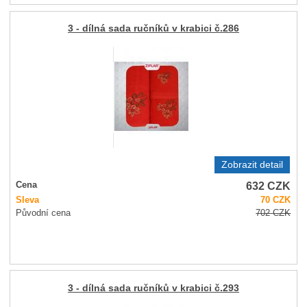
3 - dílná sada ručníků v krabici č.286
Zobrazit detail
632
CZK
Cena
Sleva
70
CZK
Původní cena
702
CZK
3 - dílná sada ručníků v krabici č.293