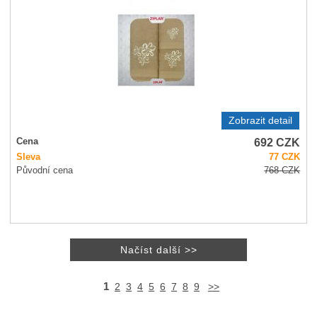
Zobrazit detail
692
CZK
Cena
Sleva
77
CZK
Původní cena
768
CZK
1
2
3
4
5
6
7
8
9
>>