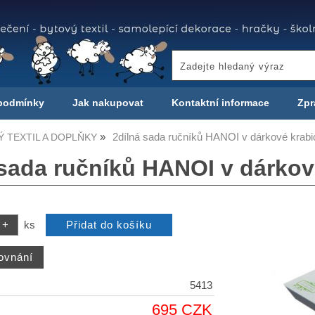
podmínky
Jak nakupovat
Kontaktní informace
Zpr
2dílná sada ručníků HANOI v dárkové krabic
 TEXTIL A DOPLŇKY
sada ručníků HANOI v dárkové
ks
5413
695 CZK