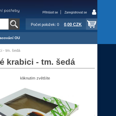
Přihlásit se
Zaregistrovat se
0,00 CZK
Počet položek: 0
acování OU
i - tm. šedá
 krabici - tm. šedá
kliknutím zvětšíte