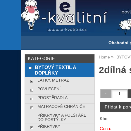
Obchodní 
Home
BYTOVÝ
KATEGORIE
BYTOVÝ TEXTIL A
2dílná 
DOPLŇKY
LÁTKY, METRÁŽ
POVLEČENÍ
PROSTĚRADLA
MATRACOVÉ CHRÁNIČE
PŘIKRÝVKY A POLŠTÁŘE
Kód:
DO POSTÝLKY
PŘIKRÝVKY
Cena: