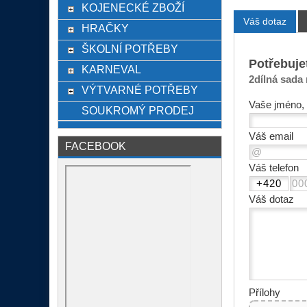
KOJENECKÉ ZBOŽÍ
Váš dotaz
HRAČKY
ŠKOLNÍ POTŘEBY
Potřebuje
KARNEVAL
2dílná sada
VÝTVARNÉ POTŘEBY
Vaše jméno, 
SOUKROMÝ PRODEJ
Váš email
FACEBOOK
Váš telefon
Váš dotaz
Přílohy