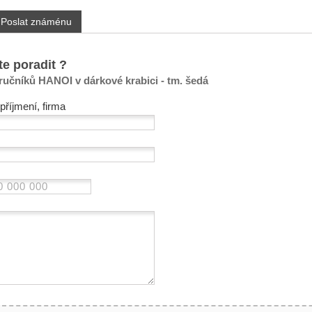
Poslat známénu
te poradit ?
 ručníků HANOI v dárkové krabici - tm. šedá
příjmení, firma