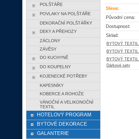
POLŠTÁŘE
Sleva:
POVLAKY NA POLŠTÁŘE
Původní cena:
DEKORAČNÍ POLŠTÁŘKY
Dostupnost:
DEKY A PŘEHOZY
Sklad:
ZÁCLONY
BYTOVÝ TEXTIL
ZÁVĚSY
BYTOVÝ TEXTIL
DO KUCHYNĚ
BYTOVÝ TEXTIL
Dárkové sety
DO KOUPELNY
KOJENECKÉ POTŘEBY
KAPESNÍKY
KOBERCE A ROHOŽE
VÁNOČNÍ A VELIKONOČNÍ
TEXTIL
HOTELOVÝ PROGRAM
BYTOVÉ DEKORACE
GALANTERIE