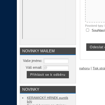
Povolené typy:
Souhlas
NOVINKY MAILEM
Vaše jméno:
Váš email:
|
nahoru
Tisk str
NOVINKY
KERAMICKÝ HRNEK puntík
bílý