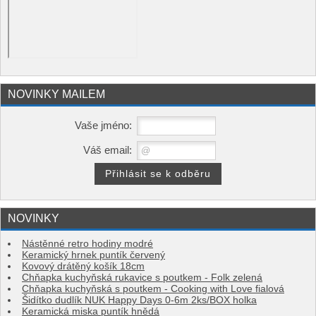
NOVINKY MAILEM
Vaše jméno:
Váš email:
NOVINKY
Nástěnné retro hodiny modré
Keramický hrnek puntík červený
Kovový drátěný košík 18cm
Chňapka kuchyňská rukavice s poutkem - Folk zelená
Chňapka kuchyňská s poutkem - Cooking with Love fialová
Šidítko dudlík NUK Happy Days 0-6m 2ks/BOX holka
Keramická miska puntík hnědá