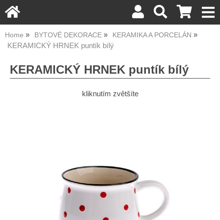
Home
BYTOVÉ DEKORACE
KERAMIKA A PORCELÁN
KERAMICKÝ HRNEK puntík bílý
KERAMICKÝ HRNEK puntík bílý
kliknutím zvětšíte