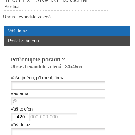
-
-
BYTOVÝ TEXTIL A DOPLŇKY
DO KUCHYNĚ
Prostírání
Ubrus Levandule zelená
Váš dotaz
Poslat známénu
Potřebujete poradit ?
Ubrus Levandule zelená - 34x45cm
Vaše jméno, příjmení, firma
Váš email
Váš telefon
Váš dotaz