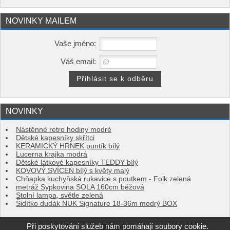
NOVINKY MAILEM
Vaše jméno:
Váš email:
NOVINKY
Nástěnné retro hodiny modré
Dětské kapesníky skřítci
KERAMICKÝ HRNEK puntík bílý
Lucerna krajka modrá
Dětské látkové kapesníky TEDDY bílý
KOVOVÝ SVÍCEN bílý s květy malý
Chňapka kuchyňská rukavice s poutkem - Folk zelená
metráž Sypkovina SOLA 160cm béžová
Stolní lampa, světle zelená
Šidítko dudák NUK Signature 18-36m modrý BOX
Při poskytování služeb nám pomáhají soubory cookie.