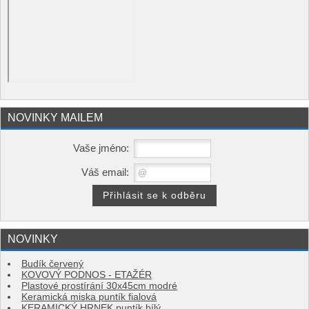
NOVINKY MAILEM
Vaše jméno:
Váš email:
NOVINKY
Budík červený
KOVOVÝ PODNOS - ETAŽÉR
Plastové prostírání 30x45cm modré
Keramická miska puntík fialová
KERAMICKÝ HRNEK puntík bílý