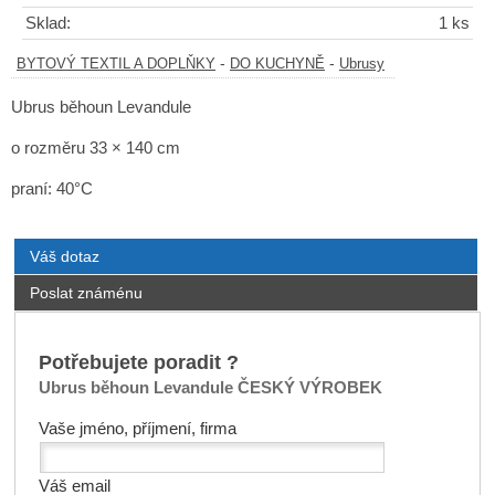
Sklad:
1 ks
-
-
BYTOVÝ TEXTIL A DOPLŇKY
DO KUCHYNĚ
Ubrusy
Ubrus běhoun Levandule
o rozměru 33 × 140 cm
praní: 40°C
Váš dotaz
Poslat známénu
Potřebujete poradit ?
Ubrus běhoun Levandule ČESKÝ VÝROBEK
Vaše jméno, příjmení, firma
Váš email