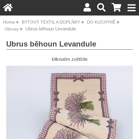
Home
BYTOVÝ TEXTIL A DOPLŇKY
DO KUCHYNĚ
Ubrus běhoun Levandule
Ubrusy
Ubrus běhoun Levandule
kliknutím zvětšíte