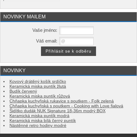
NOVINKY MAILEM
Vaše jméno:
Váš email:
NOVINKY
Kovový drátěný košík srdíčko
Keramická miska puntík žlutá
Budík červený
Keramická miska puntík růžová
Chňapka kuchyňská rukavice s poutkem - Folk zelená
Chňapka kuchyňská s poutkem - Cooking with Love fialová
Šidítko dudák NUK Signature 18-36m modrý BOX
Keramická miska puntík modrá
Keramická miska bílá černý puntík
Nástěnné retro hodiny modré