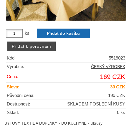
ks
Kód:
5519023
Výrobce:
ČESKÝ VÝROBEK
169 CZK
Cena:
Sleva:
30 CZK
Původní cena:
199 CZK
Dostupnost:
SKLADEM POSLEDNÍ KUSY
Sklad:
0 ks
-
-
BYTOVÝ TEXTIL A DOPLŇKY
DO KUCHYNĚ
Ubrusy