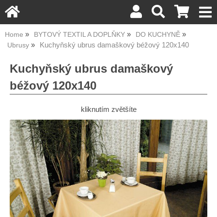
Home
BYTOVÝ TEXTIL A DOPLŇKY
DO KUCHYNĚ
Kuchyňský ubrus damaškový béžový 120x140
Ubrusy
Kuchyňský ubrus damaškový
béžový 120x140
kliknutím zvětšíte