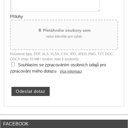
Přílohy
📎 Přetáhněte soubory sem
nebo klikněte pro výběr
Povolené typy: PDF, XLS, XLSX, CSV, JPG, JPEG, PNG, TXT, DOC,
DOCX (max 10 MB / soubor, max 5 souborů)
Souhlasím se zpracováním osobních údajů pro
zpracování mého dotazu
Více informací
FACEBOOK