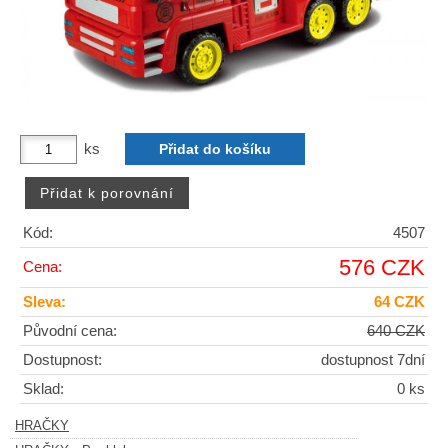
ks
Kód:
4507
576 CZK
Cena:
Sleva:
64 CZK
Původní cena:
640 CZK
Dostupnost:
dostupnost 7dní
Sklad:
0 ks
HRAČKY