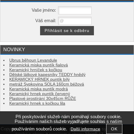
Vaše jméno:
Váš email:
NOVINKY
Ubrus běhoun Levandule
Keramická miska puntík fialová
Keramický hrníček s kočkou
Dětské látkové kapesníky TEDDY hnědý
KERAMICKÝ HRNEK puntík bílý
metráž Sypkovina SOLA 160cm béžová
Keramická miska puntík modrá
Keramický hrnek puntík červený
Plastové prostírání 30x45cm RŮŽE
Keramický hrnek s kočkou lila
Při poskytování služeb nám pomáhají soubory cookie.
Používáním našich služeb vyjadřujete souhlas s naším
používáním souborů cookie.
Copyright ©
,
provozováno na systému
Další informace
e-kvalitni-povleceni.cz
a
Shop5.cz
tvorba e-shopu
pronájem e-shopu