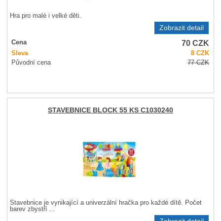
Hra pro malé i velké děti.
Zobrazit detail
70
CZK
Cena
Sleva
8
CZK
Původní cena
77
CZK
STAVEBNICE BLOCK 55 KS C1030240
Stavebnice je vynikající a univerzální hračka pro každé dítě. Počet
barev zbystří ...