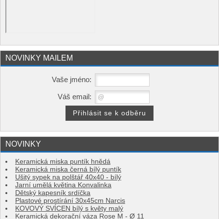
NOVINKY MAILEM
Vaše jméno:
Váš email:
NOVINKY
Keramická miska puntík hnědá
Keramická miska černá bílý puntík
Ušitý sypek na polštář 40x40 - bílý
Jarní umělá květina Konvalinka
Dětský kapesník srdíčka
Plastové prostírání 30x45cm Narcis
KOVOVÝ SVÍCEN bílý s květy malý
Keramická dekorační váza Rose M - Ø 11