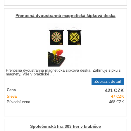
Přenosná dvoustranná magnetická šipková deska
Přenosná dvoustranná magnetická šipková deska. Zahrnuje šipku s
magnety. Vše v praktické ...
Zobrazit detail
421
CZK
Cena
Sleva
47
CZK
Původní cena
468
CZK
Společenská hra 303 her v krabičce