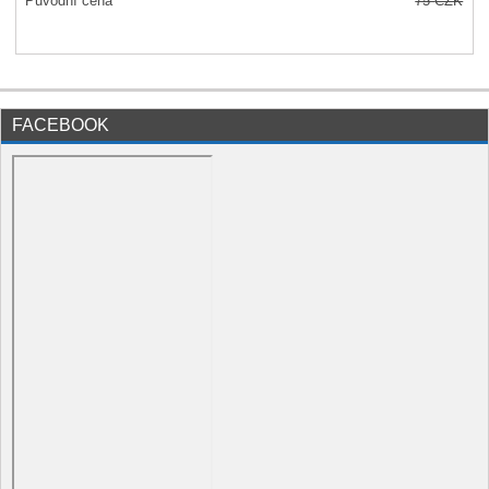
Původní cena
75
CZK
FACEBOOK