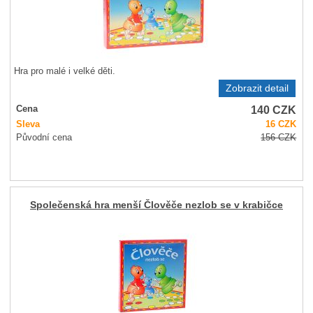
Hra pro malé i velké děti.
Zobrazit detail
140
CZK
Cena
Sleva
16
CZK
Původní cena
156
CZK
Společenská hra menší Člověče nezlob se v krabičce