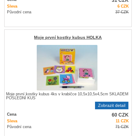
Sleva
6
CZK
Původní cena
37
CZK
Moje první kostky kubus HOLKA
Moje první kostky kubus 4ks v krabičce 10,5x10,5x4,5cm SKLADEM
POSLEDNÍ KUS
Zobrazit detail
60
CZK
Cena
Sleva
11
CZK
Původní cena
71
CZK