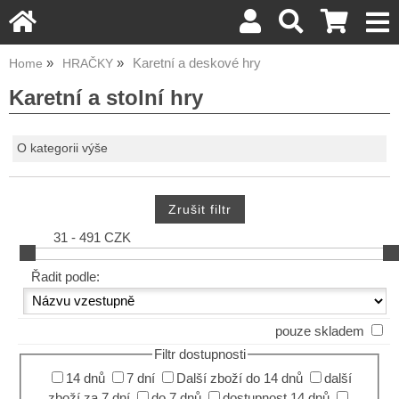
Karetní a deskové hry
Home
HRAČKY
Karetní a stolní hry
O kategorii výše
31 - 491 CZK
Řadit podle:
pouze skladem
Filtr dostupnosti
14 dnů
7 dní
Další zboží do 14 dnů
další
zboží za 7 dní
do 7 dnů
dostupnost 14 dnů