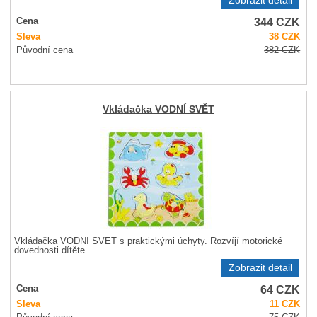
Zobrazit detail
344
CZK
Cena
Sleva
38
CZK
Původní cena
382
CZK
Vkládačka VODNÍ SVĚT
Vkládačka VODNÍ SVĚT s praktickými úchyty. Rozvíjí motorické
dovednosti dítěte. ...
Zobrazit detail
64
CZK
Cena
Sleva
11
CZK