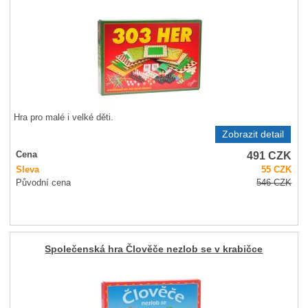
Hra pro malé i velké děti.
Zobrazit detail
491
CZK
Cena
Sleva
55
CZK
Původní cena
546
CZK
Společenská hra Člověče nezlob se v krabičce