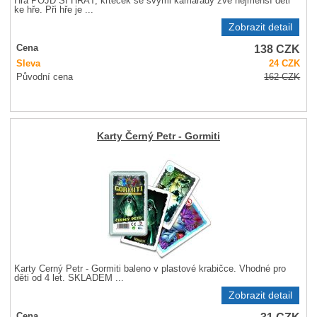
Hra POJĎ SI HRÁT, krteček se svými kamarády zve nejmenší děti
ke hře. Při hře je ...
Zobrazit detail
138
CZK
Cena
Sleva
24
CZK
Původní cena
162
CZK
Karty Černý Petr - Gormiti
Karty Černý Petr - Gormiti baleno v plastové krabičce. Vhodné pro
děti od 4 let. SKLADEM ...
Zobrazit detail
31
CZK
Cena