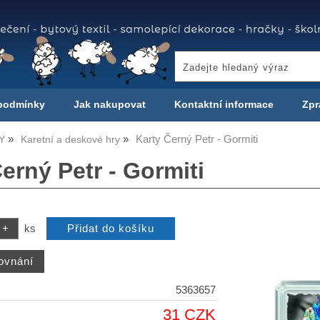
podmínky
Jak nakupovat
Kontaktní informace
Zpr
Karty Černý Petr - Gormiti
Y
Karetní a deskové hry
erný Petr - Gormiti
ks
5363657
31 CZK