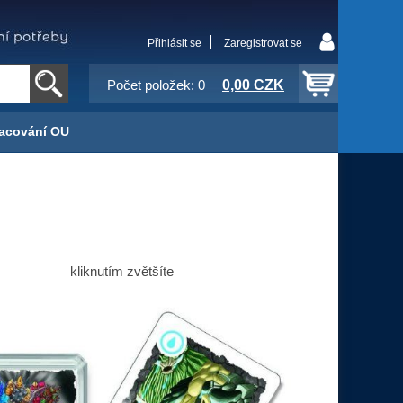
Přihlásit se
Zaregistrovat se
0,00 CZK
Počet položek: 0
acování OU
kliknutím zvětšíte