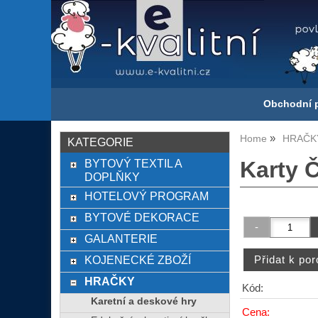
Obchodní 
Home
HRAČK
KATEGORIE
BYTOVÝ TEXTIL A
Karty Č
DOPLŇKY
HOTELOVÝ PROGRAM
BYTOVÉ DEKORACE
GALANTERIE
KOJENECKÉ ZBOŽÍ
HRAČKY
Kód:
Karetní a deskové hry
Cena: