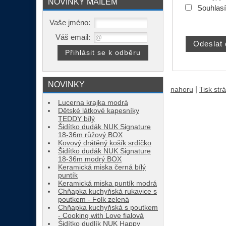
NOVINKY MAILEM
Souhlas
Vaše jméno:
Váš email:
NOVINKY
|
nahoru
Tisk str
Lucerna krajka modrá
Dětské látkové kapesníky
TEDDY bílý
Šidítko dudák NUK Signature
18-36m růžový BOX
Kovový drátěný košík srdíčko
Šidítko dudák NUK Signature
18-36m modrý BOX
Keramická miska černá bílý
puntík
Keramická miska puntík modrá
Chňapka kuchyňská rukavice s
poutkem - Folk zelená
Chňapka kuchyňská s poutkem
- Cooking with Love fialová
Šidítko dudlík NUK Happy