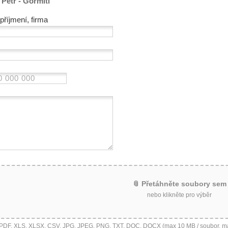
Petr - Gormiti
příjmení, firma
📎 Přetáhněte soubory sem
nebo klikněte pro výběr
 PDF, XLS, XLSX, CSV, JPG, JPEG, PNG, TXT, DOC, DOCX (max 10 MB / soubor, m