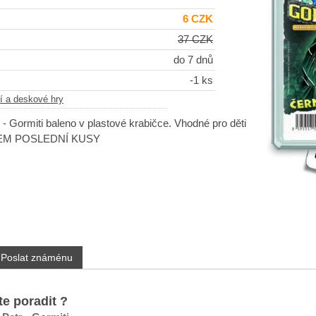
6 CZK
37 CZK
do 7 dnů
-1 ks
í a deskové hry
 - Gormiti baleno v plastové krabičce. Vhodné pro děti
ADEM POSLEDNÍ KUSY
Poslat známénu
te poradit ?