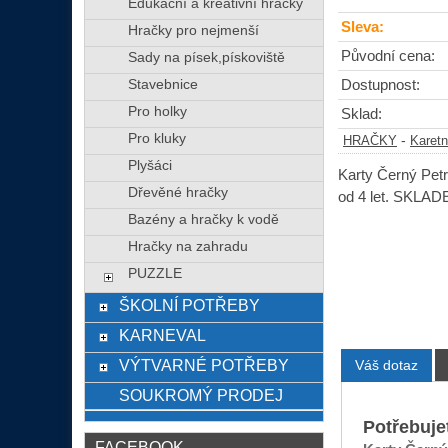
Edukační a kreativní hračky
Sleva:
Hračky pro nejmenší
Původní cena:
Sady na písek,pískoviště
Stavebnice
Dostupnost:
Pro holky
Sklad:
Pro kluky
-
HRAČKY
Karetn
Plyšáci
Karty Černý Petr
Dřevěné hračky
od 4 let. SKL
Bazény a hračky k vodě
Hračky na zahradu
PUZZLE
ŠKOLNÍ POTŘEBY
KARNEVAL
VÝTVARNÉ POTŘEBY
Váš dotaz
SOUKROMÝ PRODEJ
Potřebuje
FACEBOOK