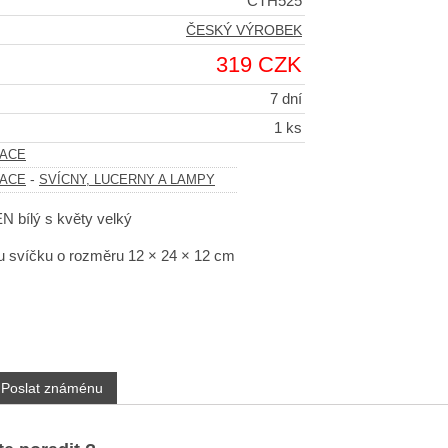
CTH525
ČESKÝ VÝROBEK
319 CZK
7 dní
1 ks
ACE
-
ACE
SVÍCNY, LUCERNY A LAMPY
bílý s květy velký
u svíčku o rozměru
12 × 24 × 12 cm
Poslat známénu