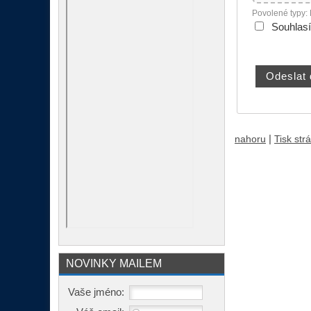
Povolené typy:
Souhlas
|
nahoru
Tisk str
NOVINKY MAILEM
Vaše jméno: