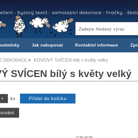
podmínky
Jak nakupovat
Kontaktní informace
Zpr
KOVOVÝ SVÍCEN bílý s květy velký
É DEKORACE
 SVÍCEN bílý s květy velký
ks