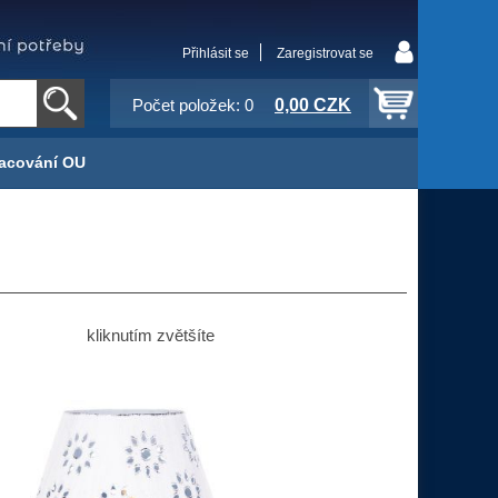
Přihlásit se
Zaregistrovat se
0,00 CZK
Počet položek: 0
acování OU
kliknutím zvětšíte