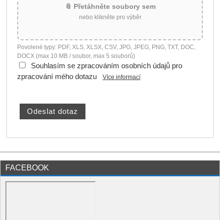
📎 Přetáhněte soubory sem
nebo klikněte pro výběr
Povolené typy: PDF, XLS, XLSX, CSV, JPG, JPEG, PNG, TXT, DOC,
DOCX (max 10 MB / soubor, max 5 souborů)
Souhlasím se zpracováním osobních údajů pro
zpracování mého dotazu
Více informací
FACEBOOK