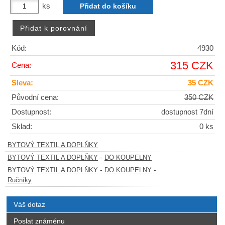
ks
Kód:
4930
315 CZK
Cena:
Sleva:
35 CZK
Původní cena:
350 CZK
Dostupnost:
dostupnost 7dní
Sklad:
0 ks
BYTOVÝ TEXTIL A DOPLŇKY
-
BYTOVÝ TEXTIL A DOPLŇKY
DO KOUPELNY
-
-
BYTOVÝ TEXTIL A DOPLŇKY
DO KOUPELNY
Ručníky
Váš dotaz
Poslat známénu