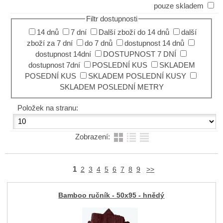
pouze skladem
Filtr dostupnosti
14 dnů
7 dní
Další zboží do 14 dnů
další
zboží za 7 dní
do 7 dnů
dostupnost 14 dnů
dostupnost 14dní
DOSTUPNOST 7 DNÍ
dostupnost 7dní
POSLEDNÍ KUS
SKLADEM
POSEDNÍ KUS
SKLADEM POSLEDNÍ KUSY
SKLADEM POSLEDNÍ METRY
Položek na stranu:
Zobrazení:
1
2
3
4
5
6
7
8
9
>>
Bamboo ručník - 50x95 - hnědý