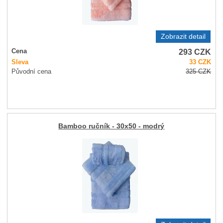
Zobrazit detail
293
CZK
Cena
Sleva
33
CZK
Původní cena
325
CZK
Bamboo ručník - 30x50 - modrý