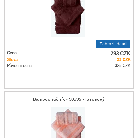
Zobrazit detail
293
CZK
Cena
Sleva
33
CZK
Původní cena
325
CZK
Bamboo ručník - 50x95 - lososový