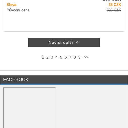
Sleva
33
CZK
Původní cena
325
CZK
1
2
3
4
5
6
7
8
9
>>
FACEBOOK