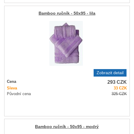
Bamboo ručník - 50x95 - lila
Zobrazit detail
293
CZK
Cena
Sleva
33
CZK
Původní cena
325
CZK
Bamboo ručník - 50x95 - modrý