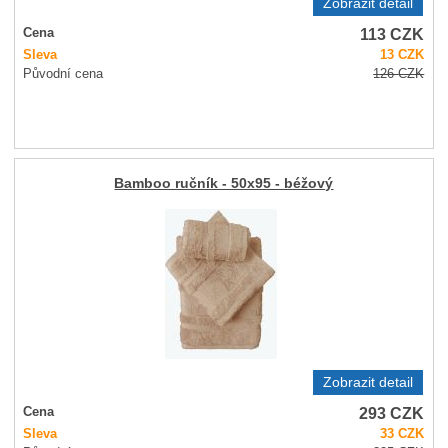
Zobrazit detail
113
CZK
Cena
Sleva
13
CZK
Původní cena
126
CZK
Bamboo ručník - 50x95 - béžový
Zobrazit detail
293
CZK
Cena
Sleva
33
CZK