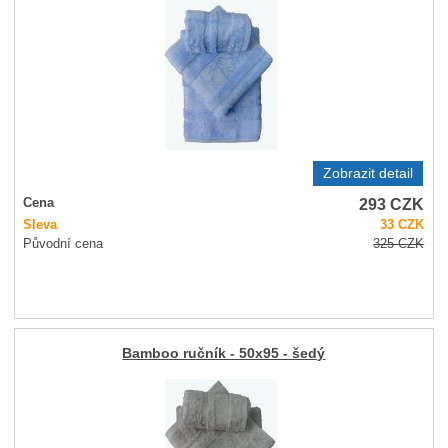
Zobrazit detail
293
CZK
Cena
Sleva
33
CZK
Původní cena
325
CZK
Bamboo ručník - 50x95 - šedý