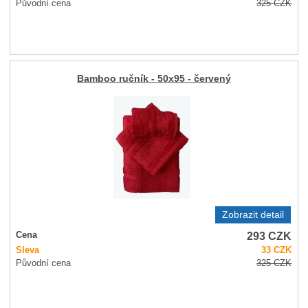
Původní cena
325
CZK
Bamboo ručník - 50x95 - červený
Zobrazit detail
293
CZK
Cena
Sleva
33
CZK
Původní cena
325
CZK