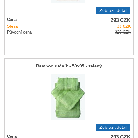
Zobrazit detail
293
CZK
Cena
Sleva
33
CZK
Původní cena
325
CZK
Bamboo ručník - 50x95 - zelený
Zobrazit detail
293
CZK
Cena