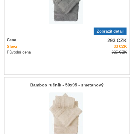
Zobrazit detail
293
CZK
Cena
Sleva
33
CZK
Původní cena
325
CZK
Bamboo ručník - 50x95 - smetanový