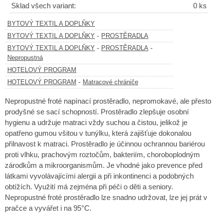
Sklad všech variant:
0 ks
BYTOVÝ TEXTIL A DOPLŇKY
-
BYTOVÝ TEXTIL A DOPLŇKY
PROSTĚRADLA
-
-
BYTOVÝ TEXTIL A DOPLŇKY
PROSTĚRADLA
Nepropustná
HOTELOVÝ PROGRAM
-
HOTELOVÝ PROGRAM
Matracové chrániče
Nepropustné froté napínací prostěradlo, nepromokavé, ale přesto
prodyšné se sací schopností. Prostěradlo zlepšuje osobní
hygienu a udržuje matraci vždy suchou a čistou, jelikož je
opatřeno gumou všitou v tunýlku, která zajišťuje dokonalou
přilnavost k matraci. Prostěradlo je účinnou ochrannou bariérou
proti vlhku, prachovým roztočům, bakteriím, choroboplodným
zárodkům a mikroorganismům. Je vhodné jako prevence před
látkami vyvolávajícími alergii a při inkontinenci a podobných
obtížích. Využití má zejména při péči o děti a seniory.
Nepropustné froté prostěradlo lze snadno udržovat, lze jej prát v
pračce a vyvářet i na 95°C.