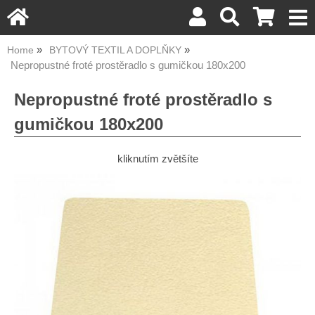
Home
BYTOVÝ TEXTIL A DOPLŇKY
Nepropustné froté prostěradlo s gumičkou 180x200
Nepropustné froté prostěradlo s
gumičkou 180x200
kliknutím zvětšíte