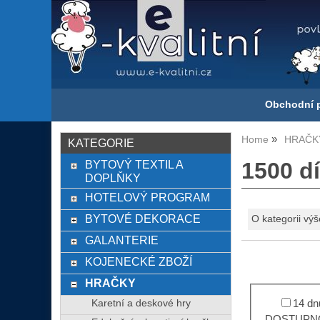
Obchodní 
Home
HRAČK
KATEGORIE
BYTOVÝ TEXTIL A
1500 dí
DOPLŇKY
HOTELOVÝ PROGRAM
BYTOVÉ DEKORACE
O kategorii výš
GALANTERIE
KOJENECKÉ ZBOŽÍ
HRAČKY
Karetní a deskové hry
14 dn
DOSTUPNO