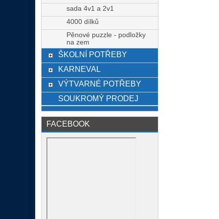
sada 4v1 a 2v1
4000 dílků
Pěnové puzzle - podložky
na zem
ŠKOLNÍ POTŘEBY
KARNEVAL
VÝTVARNÉ POTŘEBY
SOUKROMÝ PRODEJ
FACEBOOK