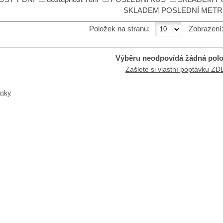
SKLADEM POSLEDNÍ METR
Položek na stranu:
Zobrazení
Výběru neodpovídá žádná pol
Zašlete si vlastní poptávku ZD
ánky