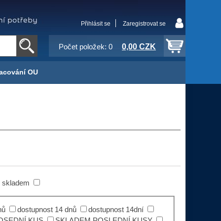
Přihlásit se
Zaregistrovat se
0,00 CZK
Počet položek: 0
acování OU
 skladem
nů
dostupnost 14 dnů
dostupnost 14dní
OSEDNÍ KUS
SKLADEM POSLEDNÍ KUSY