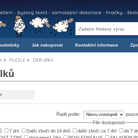
podmínky
Jak nakupovat
Kontaktní informace
Zpr
1500 dílků
Y
PUZZLE
lků
e
Řadit podle:
pouze
Filtr dostupnosti
ů
7 dní
Další zboží do 14 dnů
další zboží za 7 dní
do 7 d
ST 7 DNÍ
dostupnost 7dní
POSLEDNÍ KUS
SKLADEM P