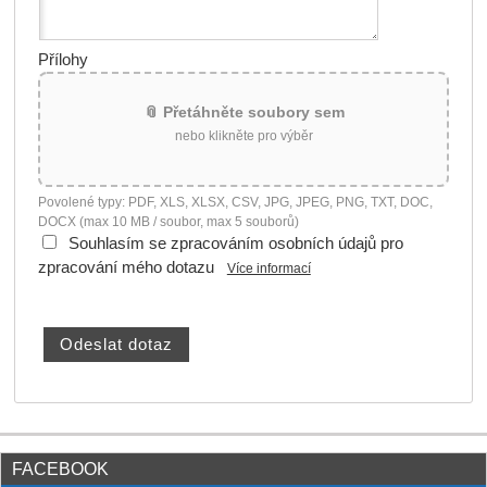
Přílohy
📎 Přetáhněte soubory sem
nebo klikněte pro výběr
Povolené typy: PDF, XLS, XLSX, CSV, JPG, JPEG, PNG, TXT, DOC,
DOCX (max 10 MB / soubor, max 5 souborů)
Souhlasím se zpracováním osobních údajů pro
zpracování mého dotazu
Více informací
FACEBOOK