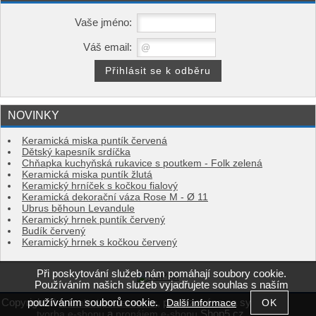
Vaše jméno:
Váš email:
NOVINKY
Keramická miska puntík červená
Dětský kapesník srdíčka
Chňapka kuchyňská rukavice s poutkem - Folk zelená
Keramická miska puntík žlutá
Keramický hrníček s kočkou fialový
Keramická dekorační váza Rose M - Ø 11
Ubrus běhoun Levandule
Keramický hrnek puntík červený
Budík červený
Keramický hrnek s kočkou červený
Při poskytování služeb nám pomáhají soubory cookie.
Používáním našich služeb vyjadřujete souhlas s naším
používáním souborů cookie.
Copyright ©
,
provozováno na systému
Další informace
e-kvalitni-povleceni.cz
a
Shop5.cz
tvorba e-shopu
pronájem e-shopu