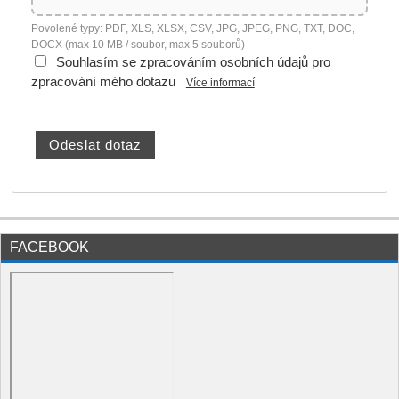
Povolené typy: PDF, XLS, XLSX, CSV, JPG, JPEG, PNG, TXT, DOC,
DOCX (max 10 MB / soubor, max 5 souborů)
Souhlasím se zpracováním osobních údajů pro
zpracování mého dotazu
Více informací
FACEBOOK