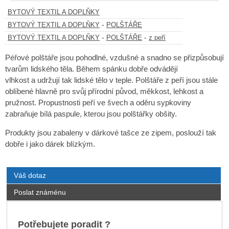
BYTOVÝ TEXTIL A DOPLŇKY
-
BYTOVÝ TEXTIL A DOPLŇKY
POLŠTÁŘE
-
-
BYTOVÝ TEXTIL A DOPLŇKY
POLŠTÁŘE
z peří
Péřové polštáře jsou pohodlné, vzdušné a snadno se přizpůsobují
tvarům lidského těla. Během spánku dobře odvádějí
vlhkost a udržují tak lidské tělo v teple. Polštáře z peří jsou stále
oblíbené hlavně pro svůj přírodní původ, měkkost, lehkost a
pružnost. Propustnosti peří ve švech a oděru sypkoviny
zabraňuje bílá paspule, kterou jsou polštářky obšity.
Produkty jsou zabaleny v dárkové tašce ze zipem, poslouží tak
dobře i jako dárek blízkým.
Váš dotaz
Poslat známénu
Potřebujete poradit ?