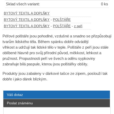
Sklad všech variant:
0 ks
BYTOVÝ TEXTIL A DOPLŇKY
-
BYTOVÝ TEXTIL A DOPLŇKY
POLŠTÁŘE
-
-
BYTOVÝ TEXTIL A DOPLŇKY
POLŠTÁŘE
z peří
Péřové polštáře jsou pohodlné, vzdušné a snadno se přizpůsobují
tvarům lidského těla. Během spánku dobře odvádějí
vlhkost a udržují tak lidské tělo v teple. Polštáře z peří jsou stále
oblíbené hlavně pro svůj přírodní původ, měkkost, lehkost a
pružnost. Propustnosti peří ve švech a oděru sypkoviny
zabraňuje bílá paspule, kterou jsou polštářky obšity.
Produkty jsou zabaleny v dárkové tašce ze zipem, poslouží tak
dobře i jako dárek blízkým.
Váš dotaz
Poslat známénu