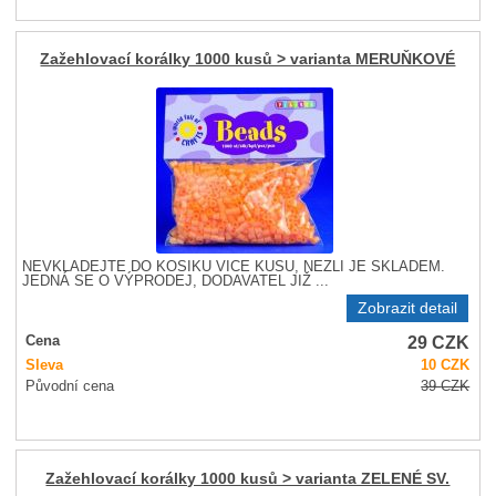
Zažehlovací korálky 1000 kusů > varianta MERUŇKOVÉ
NEVKLÁDEJTE DO KOŠÍKU VÍCE KUSŮ, NEŽLI JE SKLADEM.
JEDNÁ SE O VÝPRODEJ, DODAVATEL JIŽ ...
Zobrazit detail
29
CZK
Cena
Sleva
10
CZK
Původní cena
39
CZK
Zažehlovací korálky 1000 kusů > varianta ZELENÉ SV.