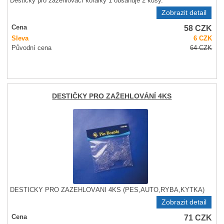
Destičky pro zažehlovací korálky 1 obsahuje 2 kusy.
Zobrazit detail
58
CZK
Cena
Sleva
6
CZK
Původní cena
64
CZK
DESTIČKY PRO ZAŽEHLOVÁNÍ 4KS
DESTIČKY PRO ZAŽEHLOVÁNÍ 4KS (PES,AUTO,RYBA,KYTKA)
Zobrazit detail
71
CZK
Cena