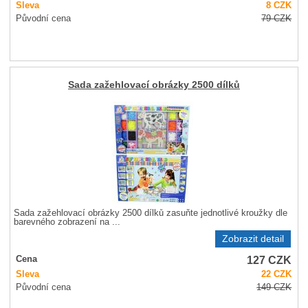
Sleva
8
CZK
Původní cena
79
CZK
Sada zažehlovací obrázky 2500 dílků
Sada zažehlovací obrázky 2500 dílků zasuňte jednotlivé kroužky dle
barevného zobrazení na ...
Zobrazit detail
127
CZK
Cena
Sleva
22
CZK
Původní cena
149
CZK