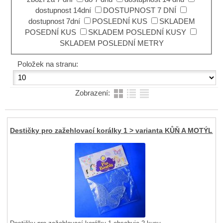
dostupnost 14dní
DOSTUPNOST 7 DNÍ
dostupnost 7dní
POSLEDNÍ KUS
SKLADEM
POSEDNÍ KUS
SKLADEM POSLEDNÍ KUSY
SKLADEM POSLEDNÍ METRY
Položek na stranu:
Zobrazení:
Destičky pro zažehlovací korálky 1 > varianta KŮŇ A MOTÝL