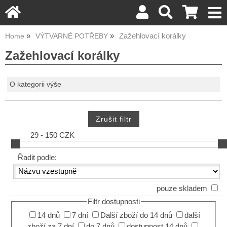
Zažehlovací korálky
Home
VÝTVARNÉ POTŘEBY
Zažehlovací korálky
O kategorii výše
29 - 150 CZK
Řadit podle:
pouze skladem
Filtr dostupnosti
14 dnů
7 dní
Další zboží do 14 dnů
další
zboží za 7 dní
do 7 dnů
dostupnost 14 dnů