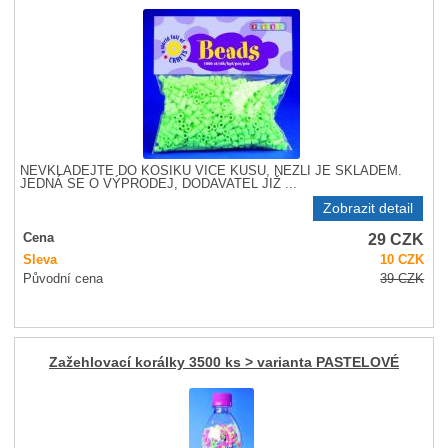
NEVKLÁDEJTE DO KOŠÍKU VÍCE KUSŮ, NEŽLI JE SKLADEM.
JEDNÁ SE O VÝPRODEJ, DODAVATEL JIŽ ...
Zobrazit detail
29
CZK
Cena
Sleva
10
CZK
Původní cena
39
CZK
Zažehlovací korálky 3500 ks > varianta PASTELOVÉ