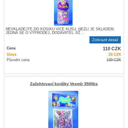
NEVKLÁDEJTE DO KOŠÍKU VÍCE KUSŮ, NEŽLI JE SKLADEM.
JEDNÁ SE O VÝPRODEJ, DODAVATEL JIŽ ...
Zobrazit detail
110
CZK
Cena
Sleva
20
CZK
Původní cena
130
CZK
Zažehlovací korálky Vesmír 3500ks