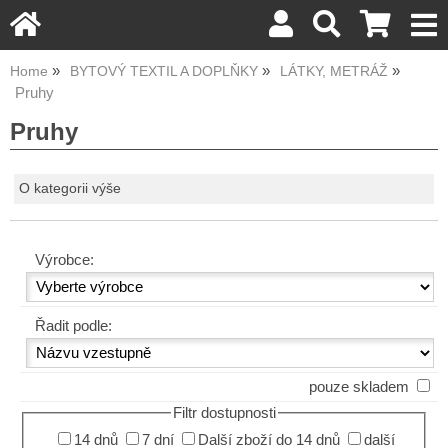
Home
BYTOVÝ TEXTIL A DOPLŇKY
LÁTKY, METRÁŽ
Pruhy
Pruhy
O kategorii výše
Výrobce:
Řadit podle:
pouze skladem
Filtr dostupnosti
14 dnů
7 dní
Další zboží do 14 dnů
další