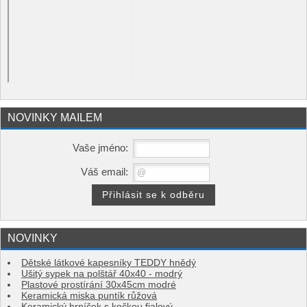
NOVINKY MAILEM
Vaše jméno:
Váš email:
NOVINKY
Dětské látkové kapesníky TEDDY hnědý
Ušitý sypek na polštář 40x40 - modrý
Plastové prostírání 30x45cm modré
Keramická miska puntík růžová
Keramický hrníček s kočkou fialový