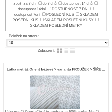
zboží za 7 dní
do 7 dnů
dostupnost 14 dnů
dostupnost 14dní
DOSTUPNOST 7 DNÍ
dostupnost 7dní
POSLEDNÍ KUS
SKLADEM
POSEDNÍ KUS
SKLADEM POSLEDNÍ KUSY
SKLADEM POSLEDNÍ METRY
Položek na stranu:
Zobrazení:
Látka metráž Orient béžový > varianta PROUŽEK > ŠÍŘE ...
Látka metráž Orient béžový je vyrobena ze 100% bavlny. Metráž