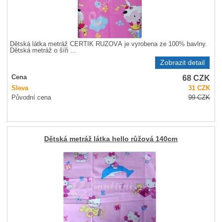
Dětská látka metráž ČERTÍK RŮŽOVÁ je vyrobena ze 100% bavlny.
Dětská metráž o šíři ...
Zobrazit detail
68
CZK
Cena
Sleva
31
CZK
Původní cena
99
CZK
Dětská metráž látka hello růžová 140cm