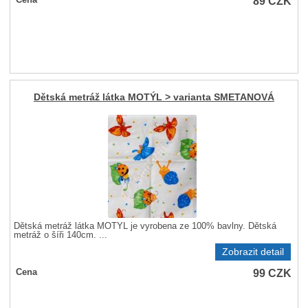
89
CZK
Cena
Dětská metráž látka MOTÝL > varianta SMETANOVÁ
Dětská metráž látka MOTÝL je vyrobena ze 100% bavlny. Dětská
metráž o šíři 140cm. ...
Zobrazit detail
99
CZK
Cena