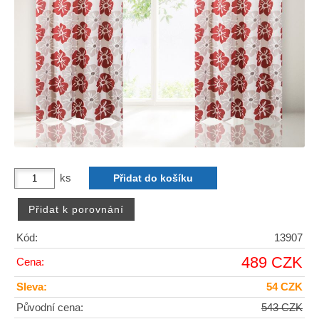
ks
Kód:
13907
489 CZK
Cena:
Sleva:
54 CZK
Původní cena:
543 CZK