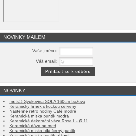
NOVINKY MAILEM
Vaše jméno:
Váš email:
NOVINKY
metráž Sypkovina SOLA 160cm béžová
Keramický hrnek s kočkou červený
Nástěnné retro hodiny Café modré
Keramická miska puntík modrá
Keramická dekorační váza Rose L - Ø 11
Keramická dóza na med
Keramická miska bílá černý puntík
Keramická miska puntík růžová