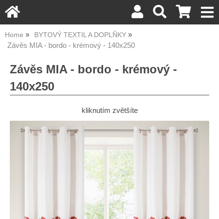
Home
BYTOVÝ TEXTIL A DOPLŇKY
Závěs MIA - bordo - krémový - 140x250
Závěs MIA - bordo - krémový -
140x250
kliknutím zvětšíte