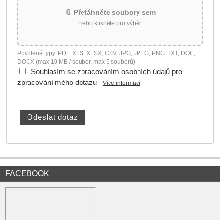
📎 Přetáhněte soubory sem
nebo klikněte pro výběr
Povolené typy: PDF, XLS, XLSX, CSV, JPG, JPEG, PNG, TXT, DOC,
DOCX (max 10 MB / soubor, max 5 souborů)
Souhlasím se zpracováním osobních údajů pro
zpracování mého dotazu
Více informací
FACEBOOK