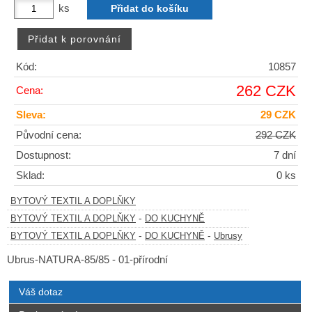
ks
Kód:
10857
262 CZK
Cena:
Sleva:
29 CZK
Původní cena:
292 CZK
Dostupnost:
7 dní
Sklad:
0 ks
BYTOVÝ TEXTIL A DOPLŇKY
-
BYTOVÝ TEXTIL A DOPLŇKY
DO KUCHYNĚ
-
-
BYTOVÝ TEXTIL A DOPLŇKY
DO KUCHYNĚ
Ubrusy
Ubrus-NATURA-85/85 - 01-přírodní
Váš dotaz