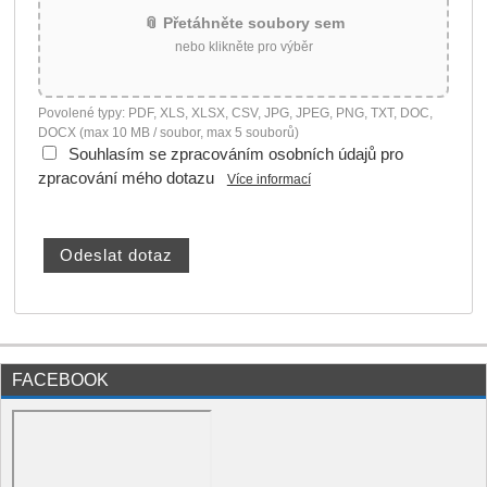
📎 Přetáhněte soubory sem
nebo klikněte pro výběr
Povolené typy: PDF, XLS, XLSX, CSV, JPG, JPEG, PNG, TXT, DOC,
DOCX (max 10 MB / soubor, max 5 souborů)
Souhlasím se zpracováním osobních údajů pro
zpracování mého dotazu
Více informací
FACEBOOK