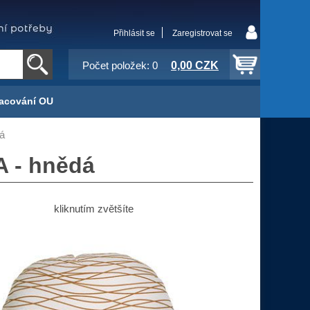
Přihlásit se
Zaregistrovat se
0,00 CZK
Počet položek: 0
acování OU
dá
A - hnědá
kliknutím zvětšíte