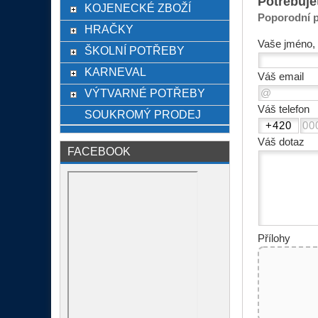
Potřebuje
KOJENECKÉ ZBOŽÍ
Poporodní p
HRAČKY
Vaše jméno, 
ŠKOLNÍ POTŘEBY
KARNEVAL
Váš email
VÝTVARNÉ POTŘEBY
Váš telefon
SOUKROMÝ PRODEJ
Váš dotaz
FACEBOOK
Přílohy