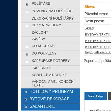
POLŠTÁŘE
Sleva:
POVLAKY NA POLŠTÁŘE
Původní cena:
DEKORAČNÍ POLŠTÁŘKY
Dostupnost:
DEKY A PŘEHOZY
Sklad:
ZÁCLONY
BYTOVÝ TEXTIL
ZÁVĚSY
BYTOVÝ TEXTIL
DO KUCHYNĚ
BYTOVÝ TEXTIL
Kojící,relaxační a
DO KOUPELNY
Poporodní polštá
KOJENECKÉ POTŘEBY
KAPESNÍKY
KOBERCE A ROHOŽE
VÁNOČNÍ A VELIKONOČNÍ
TEXTIL
HOTELOVÝ PROGRAM
Váš dotaz
BYTOVÉ DEKORACE
GALANTERIE