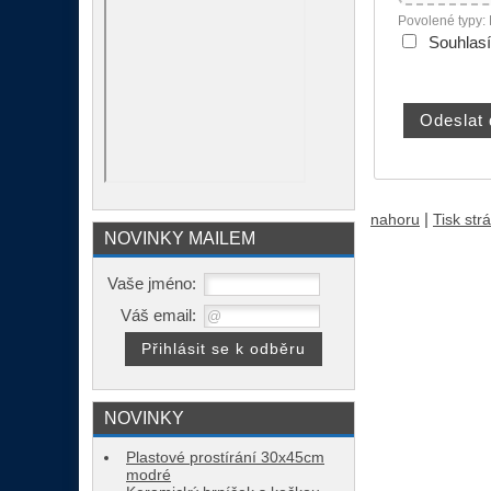
Povolené typy:
Souhlas
|
nahoru
Tisk str
NOVINKY MAILEM
Vaše jméno:
Váš email:
NOVINKY
Plastové prostírání 30x45cm
modré