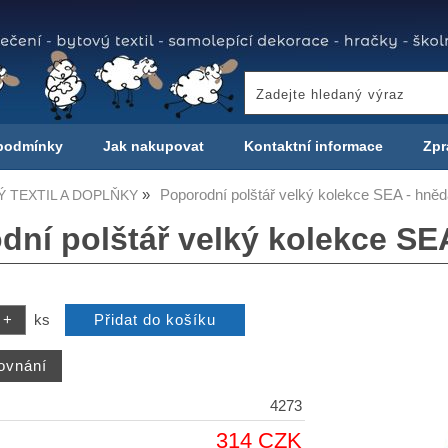
podmínky
Jak nakupovat
Kontaktní informace
Zpr
Poporodní polštář velký kolekce SEA - hně
 TEXTIL A DOPLŇKY
dní polštář velký kolekce SE
ks
4273
314 CZK