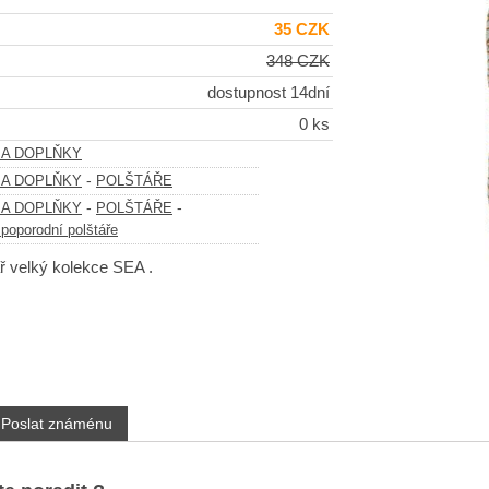
35 CZK
348 CZK
dostupnost 14dní
0 ks
 A DOPLŇKY
-
 A DOPLŇKY
POLŠTÁŘE
-
-
 A DOPLŇKY
POLŠTÁŘE
 poporodní polštáře
ř velký kolekce SEA .
Poslat známénu