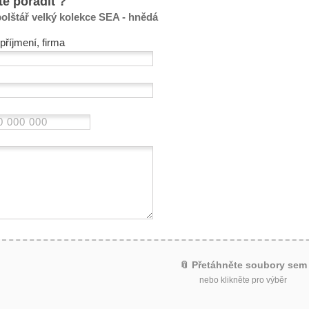
te poradit ?
olštář velký kolekce SEA - hnědá
příjmení, firma
📎 Přetáhněte soubory sem
nebo klikněte pro výběr