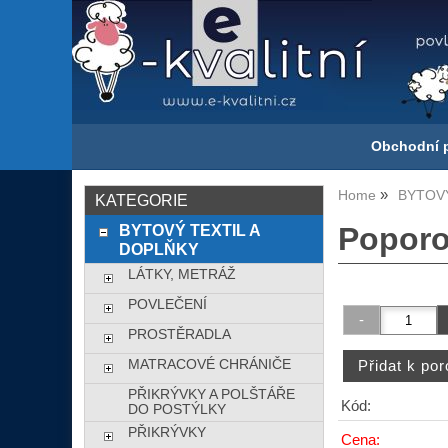
Obchodní 
Home
BYTOVÝ
KATEGORIE
BYTOVÝ TEXTIL A
Poporo
DOPLŇKY
LÁTKY, METRÁŽ
POVLEČENÍ
PROSTĚRADLA
MATRACOVÉ CHRÁNIČE
PŘIKRÝVKY A POLŠTÁŘE
Kód:
DO POSTÝLKY
PŘIKRÝVKY
Cena: