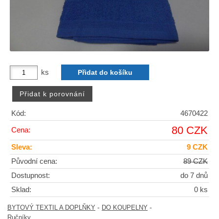
ks
Kód:
4670422
80 CZK
Cena:
Sleva:
9 CZK
Původní cena:
89 CZK
Dostupnost:
do 7 dnů
Sklad:
0 ks
-
-
BYTOVÝ TEXTIL A DOPLŇKY
DO KOUPELNY
Ručníky