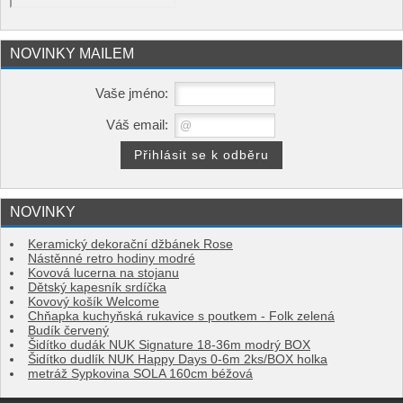
NOVINKY MAILEM
Vaše jméno:
Váš email:
NOVINKY
Keramický dekorační džbánek Rose
Nástěnné retro hodiny modré
Kovová lucerna na stojanu
Dětský kapesník srdíčka
Kovový košík Welcome
Chňapka kuchyňská rukavice s poutkem - Folk zelená
Budík červený
Šidítko dudák NUK Signature 18-36m modrý BOX
Šidítko dudlík NUK Happy Days 0-6m 2ks/BOX holka
metráž Sypkovina SOLA 160cm béžová