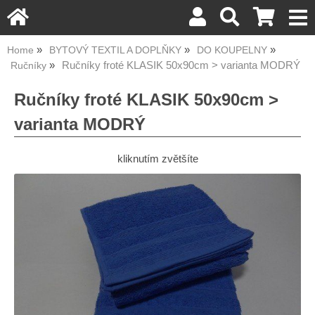
Home
BYTOVÝ TEXTIL A DOPLŇKY
DO KOUPELNY
Ručníky froté KLASIK 50x90cm > varianta MODRÝ
Ručníky
Ručníky froté KLASIK 50x90cm >
varianta MODRÝ
kliknutím zvětšíte