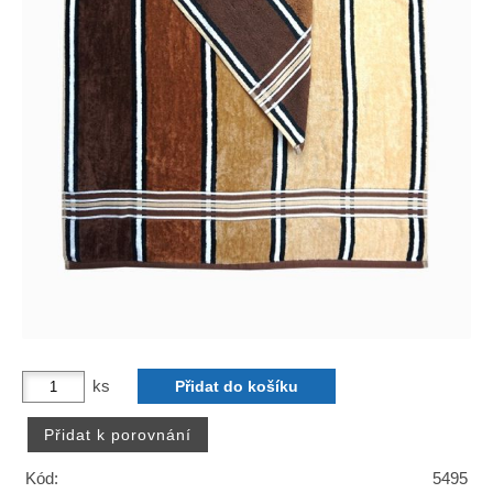
ks
Kód:
5495