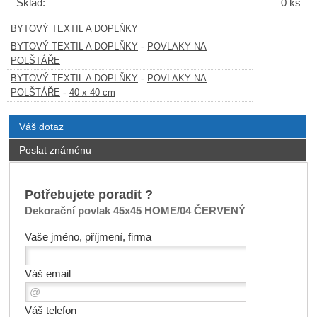
Sklad:
0 ks
BYTOVÝ TEXTIL A DOPLŇKY
-
BYTOVÝ TEXTIL A DOPLŇKY
POVLAKY NA
POLŠTÁŘE
-
BYTOVÝ TEXTIL A DOPLŇKY
POVLAKY NA
-
POLŠTÁŘE
40 x 40 cm
Váš dotaz
Poslat známénu
Potřebujete poradit ?
Dekorační povlak 45x45 HOME/04 ČERVENÝ
Vaše jméno, příjmení, firma
Váš email
Váš telefon