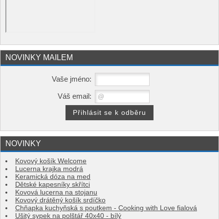
NOVINKY MAILEM
Vaše jméno:
Váš email:
NOVINKY
Kovový košík Welcome
Lucerna krajka modrá
Keramická dóza na med
Dětské kapesníky skřítci
Kovová lucerna na stojanu
Kovový drátěný košík srdíčko
Chňapka kuchyňská s poutkem - Cooking with Love fialová
Ušitý sypek na polštář 40x40 - bílý