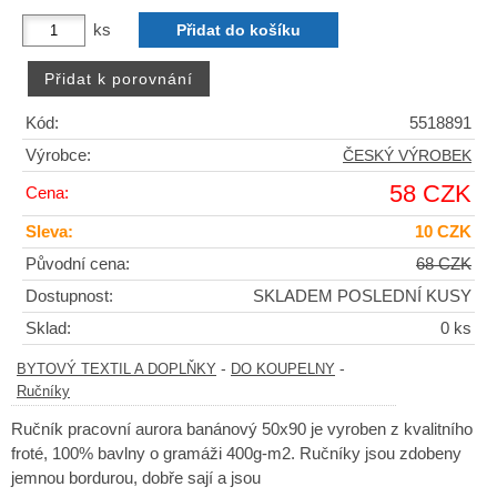
ks
Kód:
5518891
Výrobce:
ČESKÝ VÝROBEK
58 CZK
Cena:
Sleva:
10 CZK
Původní cena:
68 CZK
Dostupnost:
SKLADEM POSLEDNÍ KUSY
Sklad:
0 ks
-
-
BYTOVÝ TEXTIL A DOPLŇKY
DO KOUPELNY
Ručníky
Ručník pracovní aurora banánový 50x90 je vyroben z kvalitního
froté, 100% bavlny o gramáži 400g-m2. Ručníky jsou zdobeny
jemnou bordurou, dobře sají a jsou