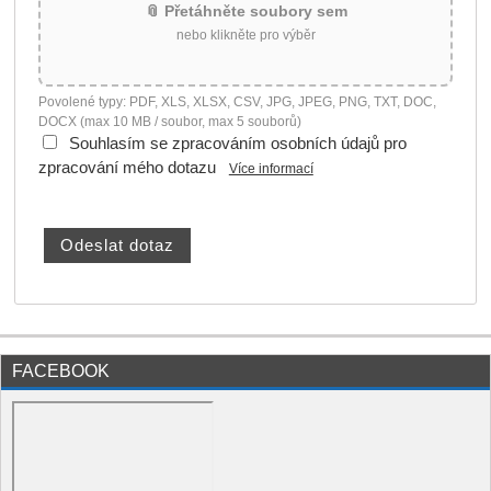
📎 Přetáhněte soubory sem
nebo klikněte pro výběr
Povolené typy: PDF, XLS, XLSX, CSV, JPG, JPEG, PNG, TXT, DOC,
DOCX (max 10 MB / soubor, max 5 souborů)
Souhlasím se zpracováním osobních údajů pro
zpracování mého dotazu
Více informací
FACEBOOK