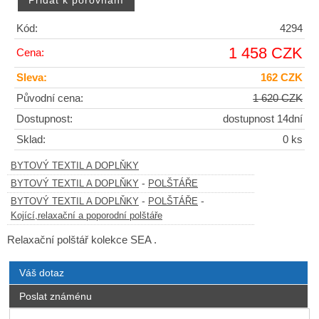
Kód:
4294
1 458 CZK
Cena:
Sleva:
162 CZK
Původní cena:
1 620 CZK
Dostupnost:
dostupnost 14dní
Sklad:
0 ks
BYTOVÝ TEXTIL A DOPLŇKY
-
BYTOVÝ TEXTIL A DOPLŇKY
POLŠTÁŘE
-
-
BYTOVÝ TEXTIL A DOPLŇKY
POLŠTÁŘE
Kojící,relaxační a poporodní polštáře
Relaxační polštář kolekce SEA .
Váš dotaz
Poslat známénu