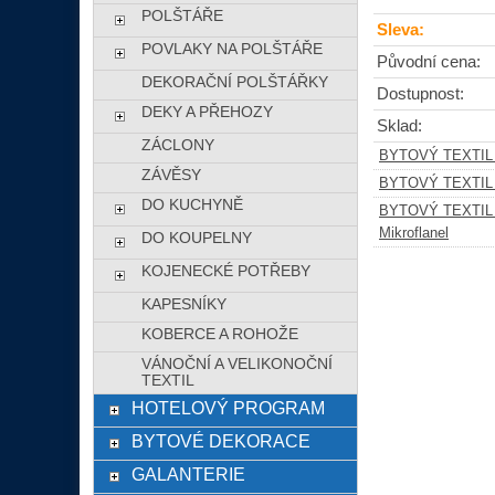
POLŠTÁŘE
Sleva:
POVLAKY NA POLŠTÁŘE
Původní cena:
DEKORAČNÍ POLŠTÁŘKY
Dostupnost:
DEKY A PŘEHOZY
Sklad:
ZÁCLONY
BYTOVÝ TEXTIL
ZÁVĚSY
BYTOVÝ TEXTIL
DO KUCHYNĚ
BYTOVÝ TEXTIL
Mikroflanel
DO KOUPELNY
KOJENECKÉ POTŘEBY
KAPESNÍKY
KOBERCE A ROHOŽE
VÁNOČNÍ A VELIKONOČNÍ
TEXTIL
HOTELOVÝ PROGRAM
BYTOVÉ DEKORACE
GALANTERIE