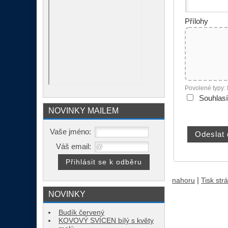
Přílohy
Povolené typy:
Souhlas
NOVINKY MAILEM
Vaše jméno:
Váš email:
|
nahoru
Tisk str
NOVINKY
Budík červený
KOVOVÝ SVÍCEN bílý s květy