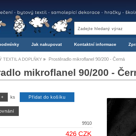
podmínky
Jak nakupovat
Kontaktní informace
Zpr
Prostěradlo mikroflanel 90/200 - Černá
 TEXTIL A DOPLŇKY
adlo mikroflanel 90/200 - Čer
ks
9910
426 CZK