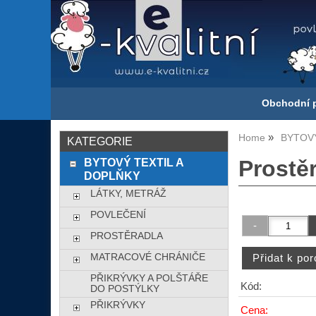
Obchodní 
Home
BYTOVÝ
KATEGORIE
BYTOVÝ TEXTIL A
Prostěr
DOPLŇKY
LÁTKY, METRÁŽ
POVLEČENÍ
PROSTĚRADLA
MATRACOVÉ CHRÁNIČE
PŘIKRÝVKY A POLŠTÁŘE
Kód:
DO POSTÝLKY
PŘIKRÝVKY
Cena: