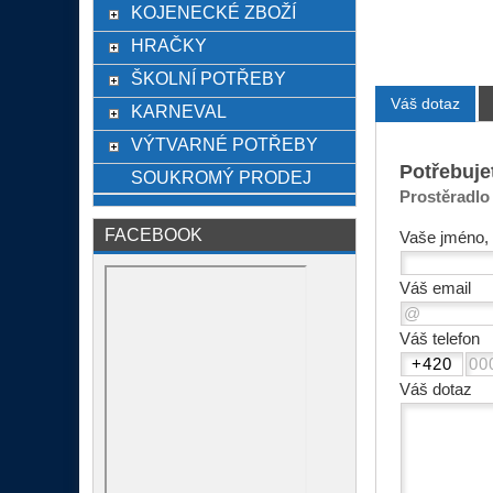
KOJENECKÉ ZBOŽÍ
HRAČKY
ŠKOLNÍ POTŘEBY
Váš dotaz
KARNEVAL
VÝTVARNÉ POTŘEBY
Potřebuje
SOUKROMÝ PRODEJ
Prostěradlo 
FACEBOOK
Vaše jméno, 
Váš email
Váš telefon
Váš dotaz