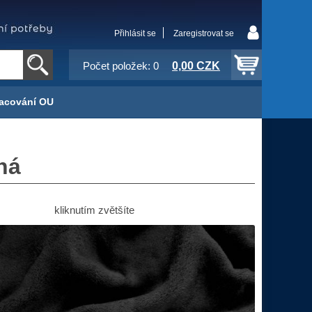
Přihlásit se
Zaregistrovat se
0,00 CZK
Počet položek: 0
acování OU
ná
kliknutím zvětšíte