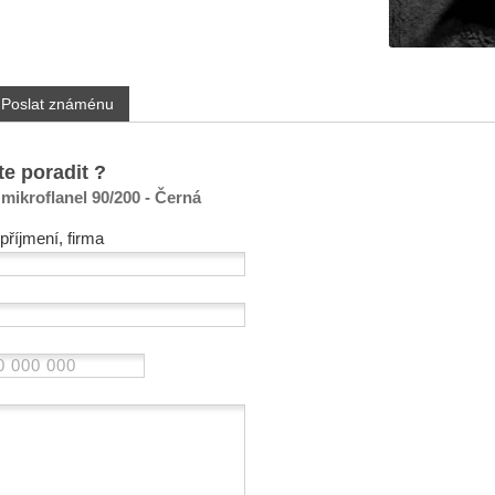
Poslat známénu
te poradit ?
mikroflanel 90/200 - Černá
příjmení, firma