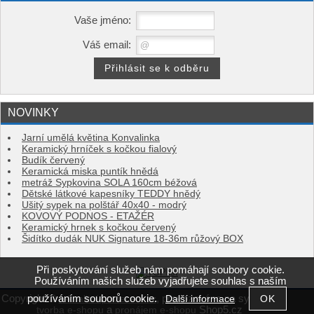
Vaše jméno:
Váš email:
NOVINKY
Jarní umělá květina Konvalinka
Keramický hrníček s kočkou fialový
Budík červený
Keramická miska puntík hnědá
metráž Sypkovina SOLA 160cm béžová
Dětské látkové kapesníky TEDDY hnědý
Ušitý sypek na polštář 40x40 - modrý
KOVOVÝ PODNOS - ETAŽÉR
Keramický hrnek s kočkou červený
Šidítko dudák NUK Signature 18-36m růžový BOX
Při poskytování služeb nám pomáhají soubory cookie.
Používáním našich služeb vyjadřujete souhlas s naším
používáním souborů cookie.
Copyright ©
,
provozováno na systému
Další informace
e-kvalitni-povleceni.cz
a
Shop5.cz
tvorba e-shopu
pronájem e-shopu