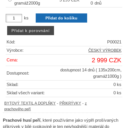
5 299 CZK
gramáž2000g
0
dnů
ks
Kód:
P00021
Výrobce:
ČESKÝ VÝROBEK
2 999 CZK
Cena:
dostupnost 14 dnů
( 135x200cm,
Dostupnost:
gramáž1000g )
Sklad:
0 ks
Sklad všech variant:
0 ks
-
-
BYTOVÝ TEXTIL A DOPLŇKY
PŘIKRÝVKY
z
prachového peří
Prachové husí peří
, které používáme jako výplň prošívaných
přikrývek v bílé sypkovině je ten nejvhodnější materiál do