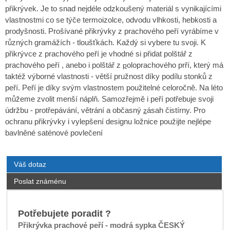
přikrývek. Je to snad nejdéle odzkoušený materiál s vynikajícími
vlastnostmi co se týče termoizolce, odvodu vlhkosti, hebkosti a
prodyšnosti. Prošívané přikrývky z prachového peří vyrábíme v
různých gramážích - tloušťkách. Každý si vybere tu svoji. K
přikrývce z prachového peří je vhodné si přidat polštář z
prachového peří
, anebo i polštář z
oloprachového prří
, který má
p
taktéž výborné vlastnosti - větší pružnost díky podílu stonků z
peří. Peří je díky svým vlastnostem použitelné celoročně. Na léto
můžeme zvolit menší náplň. Samozřejmě i peří potřebuje svoji
údržbu - protřepávání, větrání a občasný
ásah čistírny
. Pro
z
ochranu přikrývky i vylepšení designu ložnice použijte nejlépe
bavlněné saténové povlečení
Váš dotaz
Poslat známénu
Potřebujete poradit ?
Přikrývka prachové peří - modrá sypka ČESKÝ