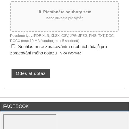
📎 Přetáhněte soubory sem
nebo klikněte pro výběr
Povolené typy: PDF, XLS, XLSX, CSV, JPG, JPEG, PNG, TXT, DOC,
DOCX (max 10 MB / soubor, max 5 souborů)
Souhlasím se zpracováním osobních údajů pro
zpracování mého dotazu
Více informací
FACEBOOK