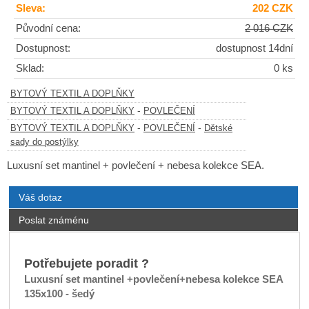
Sleva:
202 CZK
Původní cena:
2 016 CZK
Dostupnost:
dostupnost 14dní
Sklad:
0 ks
BYTOVÝ TEXTIL A DOPLŇKY
-
BYTOVÝ TEXTIL A DOPLŇKY
POVLEČENÍ
-
-
BYTOVÝ TEXTIL A DOPLŇKY
POVLEČENÍ
Dětské
sady do postýlky
Luxusní set mantinel + povlečení + nebesa kolekce SEA.
Váš dotaz
Poslat známénu
Potřebujete poradit ?
Luxusní set mantinel +povlečení+nebesa kolekce SEA
135x100 - šedý