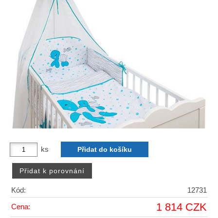
ks
Kód:
12731
1 814 CZK
Cena: