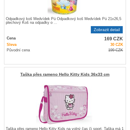
Odpadkový koš Medvídek Pú Odpadkový koš Medvídek Pú 21x26,5
plechový Koš na odpadky o ...
Zobrazit detail
169
CZK
Cena
Sleva
30
CZK
Původní cena
199
CZK
Taška přes rameno Hello Kitty Kids 36x33 cm
Taška přes rameno Hello Kitty Kids na volný čas či sport. Taška má 1