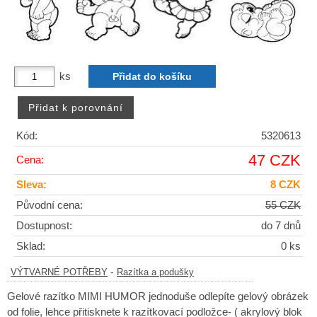
ks
Kód:
5320613
47 CZK
Cena:
Sleva:
8 CZK
Původní cena:
55 CZK
Dostupnost:
do 7 dnů
Sklad:
0 ks
-
VÝTVARNÉ POTŘEBY
Razítka a podušky
Gelové razítko MIMI HUMOR jednoduše odlepíte gelový obrázek
od folie, lehce přitisknete k razítkovací podložce- ( akrylový blok