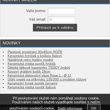
Vaše jméno:
Váš email:
NOVINKY
Plastové prostírání 30x45cm RŮŽE
Keramický hrníček s kočkou fialový
Nástěnné retro hodiny modré
Keramická miska puntík hnědá
Dětské látkové kapesníky TEDDY hnědý
Kovový drátěný košík 18cm
Keramická dekorační váza Rose L - Ø 11
Ušitý sypek na přikrývku 135/200 s prošitím růžový
Keramický hrnek puntík červený
Keramická miska puntík fialová
Při poskytování služeb nám pomáhají soubory cookie.
Používáním našich služeb vyjadřujete souhlas s naším
používáním souborů cookie.
Copyright ©
,
provozováno na systému
Další informace
e-kvalitni-povleceni.cz