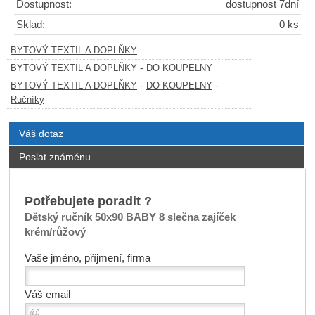
Dostupnost:
dostupnost 7dní
Sklad:
0 ks
BYTOVÝ TEXTIL A DOPLŇKY
-
BYTOVÝ TEXTIL A DOPLŇKY
DO KOUPELNY
-
-
BYTOVÝ TEXTIL A DOPLŇKY
DO KOUPELNY
Ručníky
Váš dotaz
Poslat známénu
Potřebujete poradit ?
Dětský ručník 50x90 BABY 8 slečna zajíček
krém/růžový
Vaše jméno, příjmení, firma
Váš email