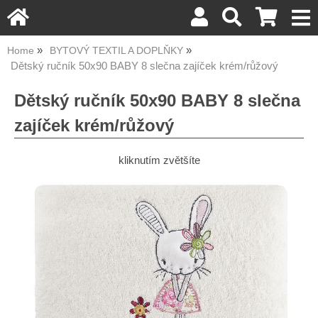
Home
BYTOVÝ TEXTIL A DOPLŇKY
Dětský ručník 50x90 BABY 8 slečna zajíček krém/růžový
Dětský ručník 50x90 BABY 8 slečna
zajíček krém/růžový
kliknutím zvětšíte