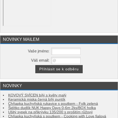
NOVINKY MAILEM
Vaše jméno:
Váš email:
NOVINKY
KOVOVÝ SVÍCEN bílý s květy malý
Keramická miska černá bílý puntík
Chňapka kuchyňská rukavice s poutkem - Folk zelená
Šidítko dudlík NUK Happy Days 0-6m 2ks/BOX holka
Ušitý sypek na přikrývku 135/200 s prošitím růžový
Chňapka kuchyňská s poutkem - Cooking with Love fialová