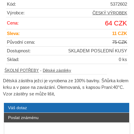
Kód:
5372602
Výrobce:
ČESKÝ VÝROBEK
64 CZK
Cena:
Sleva:
11 CZK
Původní cena:
75 CZK
Dostupnost:
SKLADEM POSLEDNÍ KUSY
Sklad:
0 ks
-
ŠKOLNÍ POTŘEBY
Dětské zástěrky
Dětská zástěra ježci je vyrobena ze 100% bavlny. Šňůrka kolem
krku a v pase na zavázání. Olemovaná, s kapsou Praní:40°C.
Vzor zástěry se může lišit,
Váš dotaz
Poslat známénu