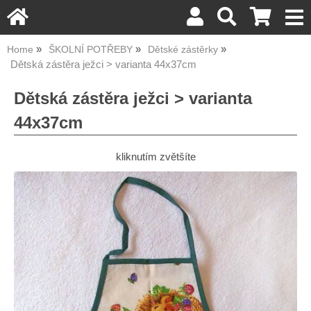
Home
ŠKOLNÍ POTŘEBY
Dětské zástěrky
Dětská zástěra ježci > varianta 44x37cm
Dětská zástěra ježci > varianta
44x37cm
kliknutím zvětšíte