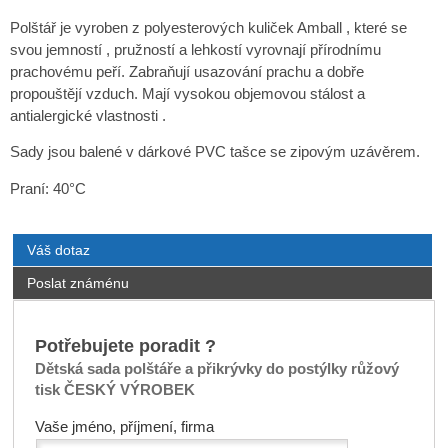
Polštář je vyroben z polyesterových kuliček Amball , které se
svou jemností , pružností a lehkostí vyrovnají přírodnímu
prachovému peří. Zabraňují usazování prachu a dobře
propouštějí vzduch. Mají vysokou objemovou stálost a
antialergické vlastnosti .
Sady jsou balené v dárkové PVC tašce se zipovým uzávěrem.
Praní: 40°C
Váš dotaz
Poslat známénu
Potřebujete poradit ?
Dětská sada polštáře a přikrývky do postýlky růžový
tisk ČESKÝ VÝROBEK
Vaše jméno, příjmení, firma