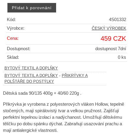
Kód:
4S01332
Výrobce:
ČESKÝ VÝROBEK
459 CZK
Cena:
Dostupnost:
dostupnost 7dní
Sklad:
0 ks
BYTOVÝ TEXTIL A DOPLŇKY
-
BYTOVÝ TEXTIL A DOPLŇKY
PŘIKRÝVKY A
POLŠTÁŘE DO POSTÝLKY
Dětská sada 90/135 400g + 40/60 220g .
Přikrývka je vyrobena z polyesterových vláken Hollow, tepelně
stočených, mají spirálovistý tvar a velkou pružnost. Zajišťují
perfektní tepelnou izolaci a nadýchanost. Umožňují dětskému
tělíčku po dobu spánku dýchat. Zabraňují usazování prachu a
mají antialergické vlastnosti.