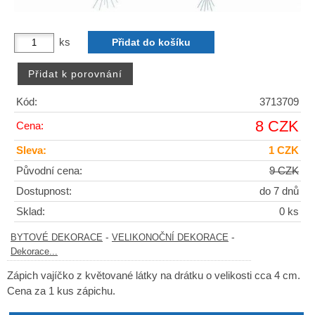
ks
Kód:
3713709
8 CZK
Cena:
Sleva:
1 CZK
Původní cena:
9 CZK
Dostupnost:
do 7 dnů
Sklad:
0 ks
-
-
BYTOVÉ DEKORACE
VELIKONOČNÍ DEKORACE
Dekorace...
Zápich vajíčko z květované látky na drátku o velikosti cca 4 cm.
Cena za 1 kus zápichu.