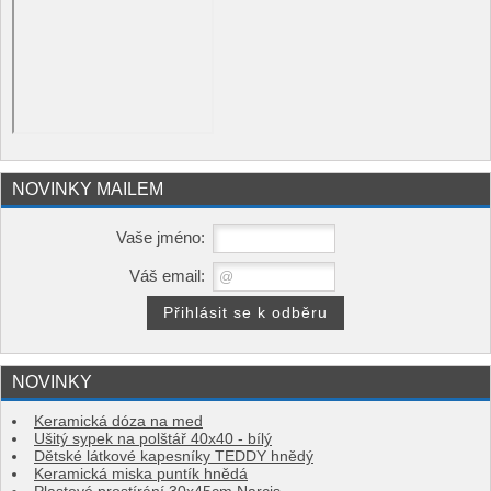
NOVINKY MAILEM
Vaše jméno:
Váš email:
NOVINKY
Keramická dóza na med
Ušitý sypek na polštář 40x40 - bílý
Dětské látkové kapesníky TEDDY hnědý
Keramická miska puntík hnědá