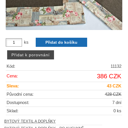
ks
Kód:
11132
386 CZK
Cena:
Sleva:
43 CZK
Původní cena:
428 CZK
Dostupnost:
7 dní
Sklad:
0 ks
BYTOVÝ TEXTIL A DOPLŇKY