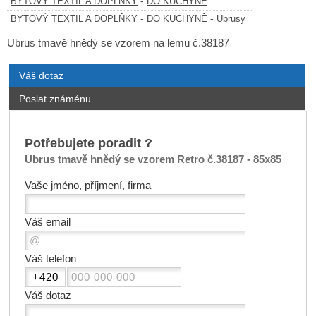
-
BYTOVÝ TEXTIL A DOPLŇKY
DO KUCHYNĚ
-
-
BYTOVÝ TEXTIL A DOPLŇKY
DO KUCHYNĚ
Ubrusy
Ubrus tmavě hnědý se vzorem na lemu č.38187
Váš dotaz
Poslat známénu
Potřebujete poradit ?
Ubrus tmavě hnědý se vzorem Retro č.38187 - 85x85
Vaše jméno, příjmení, firma
Váš email
Váš telefon
Váš dotaz