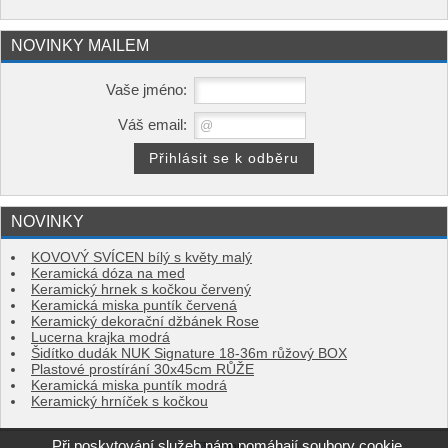
NOVINKY MAILEM
Vaše jméno:
Váš email:
NOVINKY
KOVOVÝ SVÍCEN bílý s květy malý
Keramická dóza na med
Keramický hrnek s kočkou červený
Keramická miska puntík červená
Keramický dekorační džbánek Rose
Lucerna krajka modrá
Šidítko dudák NUK Signature 18-36m růžový BOX
Plastové prostírání 30x45cm RŮŽE
Keramická miska puntík modrá
Keramický hrníček s kočkou
Při poskytování služeb nám pomáhají soubory cookie.