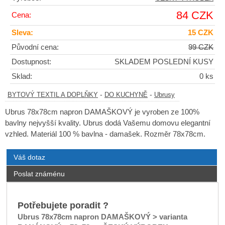
84 CZK
Cena:
Sleva:
15 CZK
Původní cena:
99 CZK
Dostupnost:
SKLADEM POSLEDNÍ KUSY
Sklad:
0 ks
-
-
BYTOVÝ TEXTIL A DOPLŇKY
DO KUCHYNĚ
Ubrusy
Ubrus 78x78cm napron DAMAŠKOVÝ je vyroben ze 100%
bavlny nejvyšší kvality. Ubrus dodá Vašemu domovu elegantní
vzhled. Materiál 100 % bavlna - damašek. Rozměr 78x78cm.
Váš dotaz
Poslat známénu
Potřebujete poradit ?
Ubrus 78x78cm napron DAMAŠKOVÝ > varianta