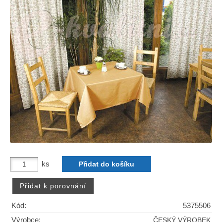
ks
Kód:
5375506
Výrobce:
ČESKÝ VÝROBEK