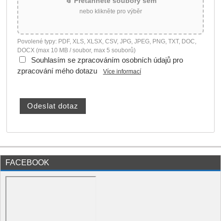
📎 Přetáhněte soubory sem
nebo klikněte pro výběr
Povolené typy: PDF, XLS, XLSX, CSV, JPG, JPEG, PNG, TXT, DOC,
DOCX (max 10 MB / soubor, max 5 souborů)
Souhlasím se zpracováním osobních údajů pro
zpracování mého dotazu
Více informací
FACEBOOK