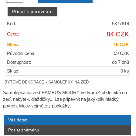
Kód:
5377619
84 CZK
Cena:
Sleva:
15 CZK
Původní cena:
99 CZK
Dostupnost:
do 7 dnů
Sklad:
0 ks
-
BYTOVÉ DEKORACE
SAMOLEPKY NA ZEĎ
Samolepka na zeď BAMBUS MODRÝ ve tvaru 4 obdelníků na
zeď, nábytek, dlaždičky... Lze připevnit na jakýkoliv hladký
povrch. Motiv sejměte z podložky,
Váš dotaz
Poslat známénu