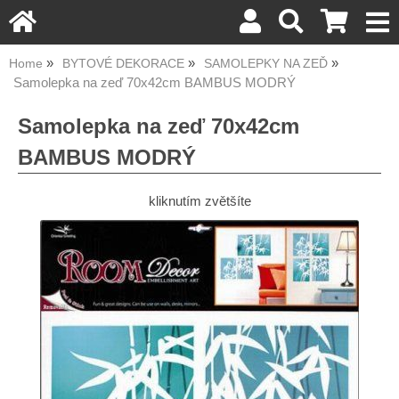
Home
BYTOVÉ DEKORACE
SAMOLEPKY NA ZEĎ
Samolepka na zeď 70x42cm BAMBUS MODRÝ
Samolepka na zeď 70x42cm
BAMBUS MODRÝ
kliknutím zvětšíte