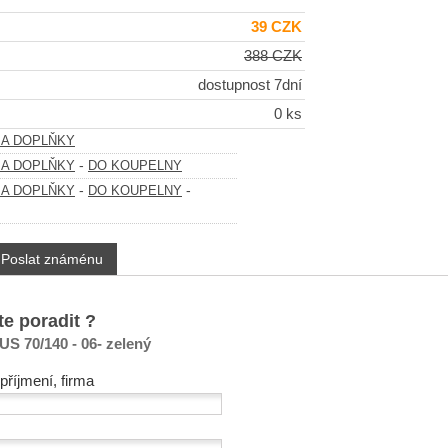
39 CZK
388 CZK
dostupnost 7dní
0 ks
 A DOPLŇKY
-
 A DOPLŇKY
DO KOUPELNY
-
-
 A DOPLŇKY
DO KOUPELNY
Poslat známénu
te poradit ?
S 70/140 - 06- zelený
příjmení, firma