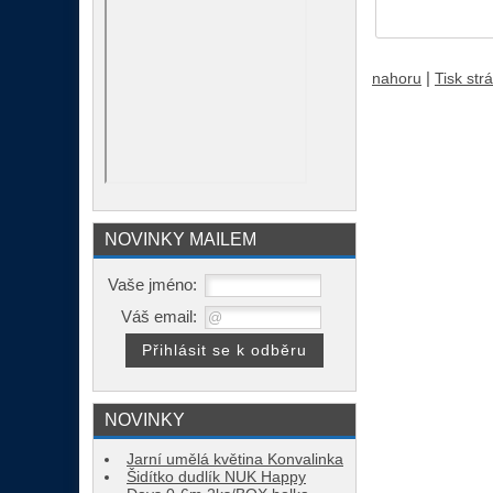
|
nahoru
Tisk str
NOVINKY MAILEM
Vaše jméno:
Váš email:
NOVINKY
Jarní umělá květina Konvalinka
Šidítko dudlík NUK Happy