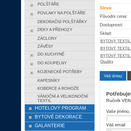
POLŠTÁŘE
Sleva:
POVLAKY NA POLŠTÁŘE
Původní cena:
DEKORAČNÍ POLŠTÁŘKY
Dostupnost:
DEKY A PŘEHOZY
Sklad:
ZÁCLONY
BYTOVÝ TEXTIL
ZÁVĚSY
BYTOVÝ TEXTIL
DO KUCHYNĚ
BYTOVÝ TEXTIL
Osušky
DO KOUPELNY
KOJENECKÉ POTŘEBY
Váš dotaz
KAPESNÍKY
KOBERCE A ROHOŽE
Potřebuje
VÁNOČNÍ A VELIKONOČNÍ
Ručník VENU
TEXTIL
HOTELOVÝ PROGRAM
Vaše jméno, 
BYTOVÉ DEKORACE
Váš email
GALANTERIE