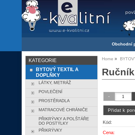
Obchodní 
Home
BYTOVÝ
KATEGORIE
BYTOVÝ TEXTIL A
Ručník
DOPLŇKY
LÁTKY, METRÁŽ
POVLEČENÍ
PROSTĚRADLA
MATRACOVÉ CHRÁNIČE
PŘIKRÝVKY A POLŠTÁŘE
Kód:
DO POSTÝLKY
PŘIKRÝVKY
Cena: