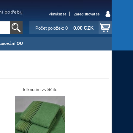
Přihlásit se
Zaregistrovat se
0,00 CZK
Počet položek: 0
acování OU
kliknutím zvětšíte