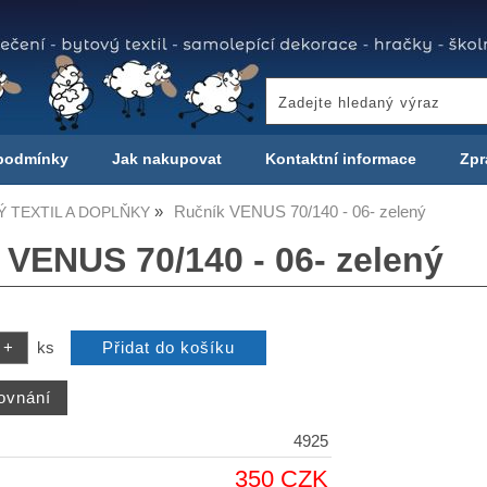
podmínky
Jak nakupovat
Kontaktní informace
Zpr
Ručník VENUS 70/140 - 06- zelený
 TEXTIL A DOPLŇKY
 VENUS 70/140 - 06- zelený
ks
4925
350 CZK