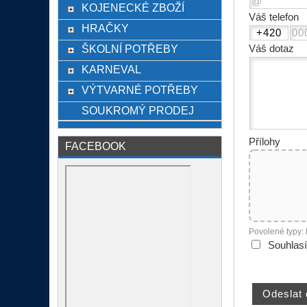
KOJENECKÉ ZBOŽÍ
Váš telefon
HRAČKY
ŠKOLNÍ POTŘEBY
Váš dotaz
KARNEVAL
VÝTVARNÉ POTŘEBY
SOUKROMÝ PRODEJ
Přílohy
FACEBOOK
Povolené typy:
Souhlas