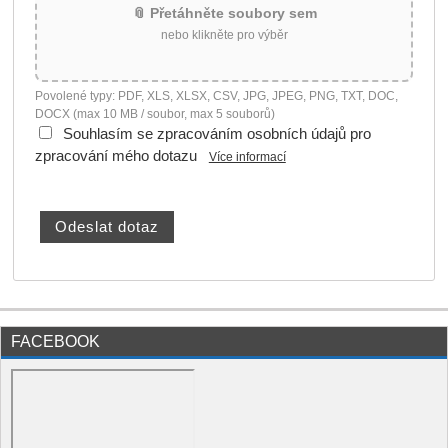
📎 Přetáhněte soubory sem
nebo klikněte pro výběr
Povolené typy: PDF, XLS, XLSX, CSV, JPG, JPEG, PNG, TXT, DOC,
DOCX (max 10 MB / soubor, max 5 souborů)
Souhlasím se zpracováním osobních údajů pro
zpracování mého dotazu
Více informací
FACEBOOK