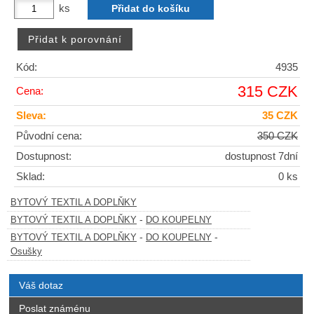
ks
Kód:
4935
315 CZK
Cena:
Sleva:
35 CZK
Původní cena:
350 CZK
Dostupnost:
dostupnost 7dní
Sklad:
0 ks
BYTOVÝ TEXTIL A DOPLŇKY
-
BYTOVÝ TEXTIL A DOPLŇKY
DO KOUPELNY
-
-
BYTOVÝ TEXTIL A DOPLŇKY
DO KOUPELNY
Osušky
Váš dotaz
Poslat známénu