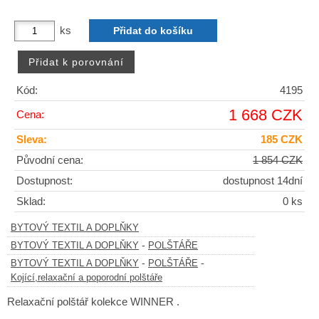
ks
Kód:
4195
1 668 CZK
Cena:
Sleva:
185 CZK
Původní cena:
1 854 CZK
Dostupnost:
dostupnost 14dní
Sklad:
0 ks
BYTOVÝ TEXTIL A DOPLŇKY
-
BYTOVÝ TEXTIL A DOPLŇKY
POLŠTÁŘE
-
-
BYTOVÝ TEXTIL A DOPLŇKY
POLŠTÁŘE
Kojící,relaxační a poporodní polštáře
Relaxační polštář kolekce WINNER .