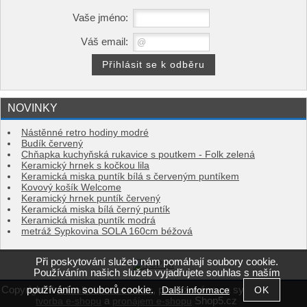
Vaše jméno:
Váš email:
NOVINKY
Nástěnné retro hodiny modré
Budík červený
Chňapka kuchyňská rukavice s poutkem - Folk zelená
Keramický hrnek s kočkou lila
Keramická miska puntík bílá s červeným puntíkem
Kovový košík Welcome
Keramický hrnek puntík červený
Keramická miska bílá černý puntík
Keramická miska puntík modrá
metráž Sypkovina SOLA 160cm béžová
Při poskytování služeb nám pomáhají soubory cookie.
Používáním našich služeb vyjadřujete souhlas s naším
používáním souborů cookie.
Copyright ©
,
provozováno na systému
Další informace
e-kvalitni-povleceni.cz
a
Shop5.cz
tvorba e-shopu
pronájem e-shopu