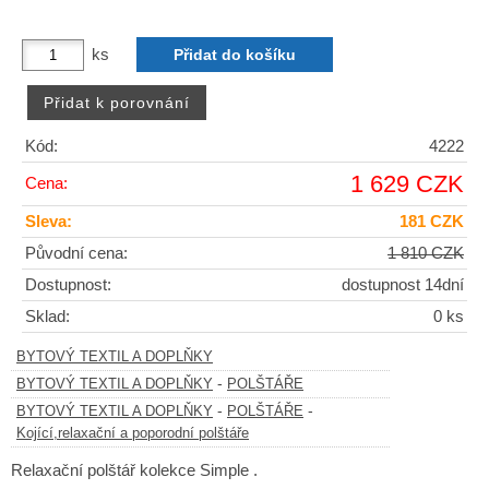
ks
Kód:
4222
1 629 CZK
Cena:
Sleva:
181 CZK
Původní cena:
1 810 CZK
Dostupnost:
dostupnost 14dní
Sklad:
0 ks
BYTOVÝ TEXTIL A DOPLŇKY
-
BYTOVÝ TEXTIL A DOPLŇKY
POLŠTÁŘE
-
-
BYTOVÝ TEXTIL A DOPLŇKY
POLŠTÁŘE
Kojící,relaxační a poporodní polštáře
Relaxační polštář kolekce Simple .